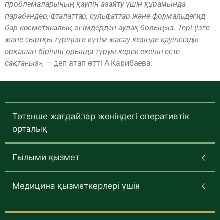
проблемаларының қаупін азайту үшін құрамында
парабендер, фталаттар, сульфаттар және формальдегид
бар косметикалық өнімдерден аулақ болыңыз. Теріңізге
және сыртқы түріңізге күтім жасау кезінде қауіпсіздік
әрқашан бірінші орында тұруы керек екенін есте
сақтаңыз», —
деп атап өтті А.Карибаева.
Төтенше жағдайлар жөніндегі оперативтік
орталық
Ғылыми қызмет
Медицина қызметкерлері үшін