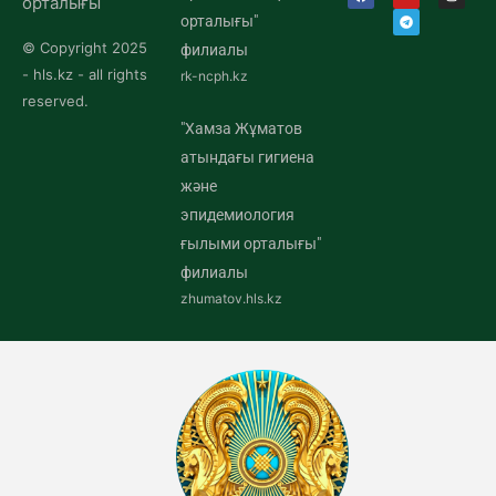
орталығы
орталығы"
© Copyright 2025
филиалы
- hls.kz - all rights
rk-ncph.kz
reserved.
"Хамза Жұматов
атындағы гигиена
және
эпидемиология
ғылыми орталығы"
филиалы
zhumatov.hls.kz