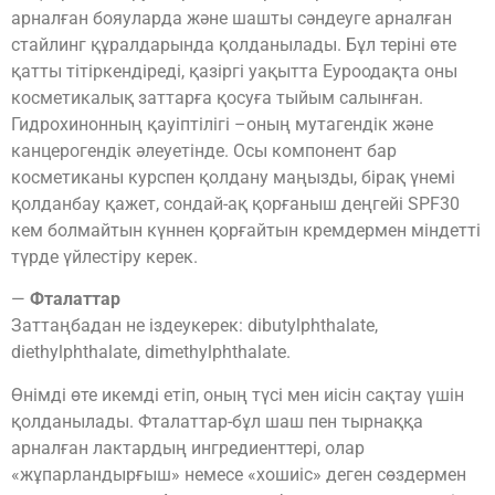
арналған бояуларда және шашты сәндеуге арналған
стайлинг құралдарында қолданылады. Бұл теріні өте
қатты тітіркендіреді, қазіргі уақытта Еуроодақта оны
косметикалық заттарға қосуға тыйым салынған.
Гидрохинонның қауіптілігі –оның мутагендік және
канцерогендік әлеуетінде. Осы компонент бар
косметиканы курспен қолдану маңызды, бірақ үнемі
қолданбау қажет, сондай-ақ қорғаныш деңгейі SPF30
кем болмайтын күннен қорғайтын кремдермен міндетті
түрде үйлестіру керек.
—
Фталаттар
Заттаңбадан не іздеукерек: dibutylphthalate,
diethylphthalate, dimethylphthalate.
Өнімді өте икемді етіп, оның түсі мен иісін сақтау үшін
қолданылады. Фталаттар-бұл шаш пен тырнаққа
арналған лактардың ингредиенттері, олар
«жұпарландырғыш» немесе «хошиіс» деген сөздермен