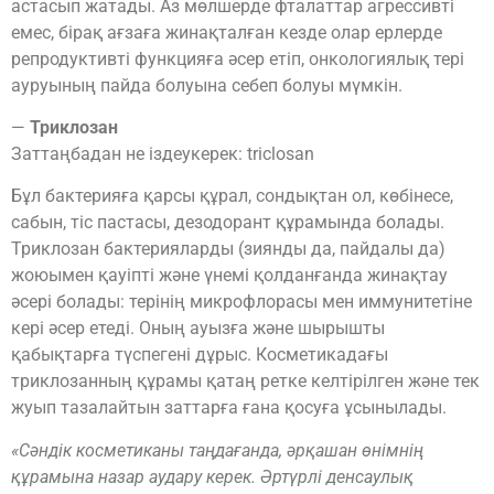
астасып жатады. Аз мөлшерде фталаттар агрессивті
емес, бірақ ағзаға жинақталған кезде олар ерлерде
репродуктивті функцияға әсер етіп, онкологиялық тері
ауруының пайда болуына себеп болуы мүмкін.
—
Триклозан
Заттаңбадан не іздеукерек: triclosan
Бұл бактерияға қарсы құрал, сондықтан ол, көбінесе,
сабын, тіс пастасы, дезодорант құрамында болады.
Триклозан бактерияларды (зиянды да, пайдалы да)
жоюымен қауіпті және үнемі қолданғанда жинақтау
әсері болады: терінің микрофлорасы мен иммунитетіне
кері әсер етеді. Оның ауызға және шырышты
қабықтарға түспегені дұрыс. Косметикадағы
триклозанның құрамы қатаң ретке келтірілген және тек
жуып тазалайтын заттарға ғана қосуға ұсынылады.
«Сәндік косметиканы таңдағанда, әрқашан өнімнің
құрамына назар аудару керек. Әртүрлі денсаулық