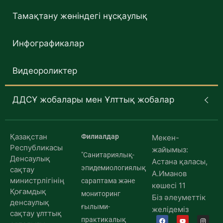
Тамақтану жөніндегі нұсқаулық
Инфографикалар
Видеороликтер
ДДСҰ жобалары мен Ұлттық жобалар
Қазақстан
Филиалдар
Мекен-
Республикасы
жайымыз:
"Санитариялық-
Денсаулық
Астана қаласы,
эпидемиологиялық
сақтау
А.Иманов
министрлігінің
сараптама және
көшесі 11
Қоғамдық
мониторинг
Біз әлеуметтік
денсаулық
ғылыми-
желідеміз
сақтау ұлттық
практикалық