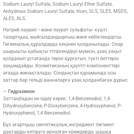
Sodium Lauryl Sulfate, Sodium Lauryl Ether Sulfate,
Anhydrous Sodium Lauryl Sulfate, Irium, SLS, SLES, MSDS,
ALES, ALS.
Натрий лаурил –және лаурет сульфаты- күшті
тазартқыш, майсыздандырғыш және көбіктендіргіш.
Гигиеналық құралдарда кеңінен қолданылады. Олар
шырышты қабықты тітіркендіруі мүмкін, ұзақ уақыт
қолданып ұстағанда теріні құрғатып, түкті беттерін
зақымдайды. Косметиканың қауіпті компоненттері
ағзада жинақталады. Сондықтан құрамында осы
заттар бар гельді ванналарға ұзақ қолданбаған дұрыс.
—
Гидрахинон
Заттаңбадан не іздеу керек: 1,4-Benzenediol, 1,4-
Dihydroxybenzene, P-Dioxybenzene, 4-Hydroxyphenol, P-
Hydroxyphenol, 1,4 Benzenediol.
Бұл ағартқыш синтетикалық ингредиент пигмент
дақтарды кетіруге арналған кремдерде, шашқа