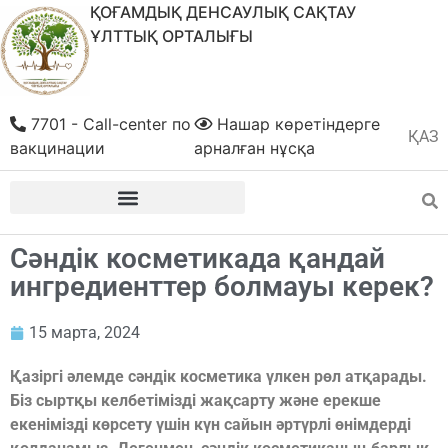
ҚОҒАМДЫҚ ДЕНСАУЛЫҚ САҚТАУ
ҰЛТТЫҚ ОРТАЛЫҒЫ
7701 - Call-center по
Нашар көретіндерге
ҚАЗ
РУС
вакцинации
арналған нұсқа
Сәндік косметикада қандай
ингредиенттер болмауы керек?
15 марта, 2024
Қазіргі әлемде сәндік косметика үлкен рөл атқарады.
Біз сыртқы келбетімізді жақсарту және ерекше
екенімізді көрсету үшін күн сайын әртүрлі өнімдерді