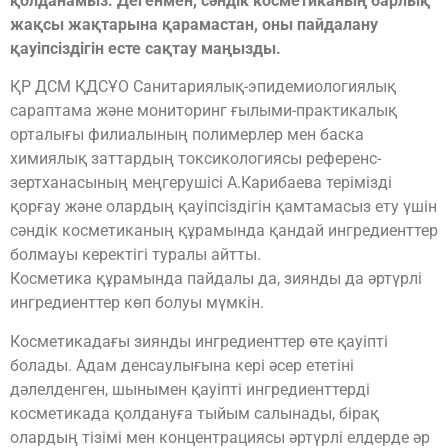
қолданамыз. Дегенмен, сәндік косметиканың барлық
жақсы жақтарына қарамастан, оны пайдалану
қауіпсіздігін есте сақтау маңызды.
ҚР ДСМ ҚДСҰО Санитариялық-эпидемиологиялық
сараптама және мониторинг ғылыми-практикалық
орталығы филиалының полимерлер мен баска
химиялық заттардың токсикологиясы референс-
зертханасының меңгерушісі А.Карибаева терімізді
қорғау және олардың қауіпсіздігін қамтамасыз ету үшін
сәндік косметиканың құрамында қандай ингредиенттер
болмауы керектігі туралы айтты.
Косметика құрамында пайдалы да, зиянды да әртүрлі
ингредиенттер көп болуы мүмкін.
Косметикадағы зиянды ингредиенттер өте қауіпті
болады. Адам денсаулығына кері әсер ететіні
дәлелденген, шынымен қауіпті ингредиенттерді
косметикада қолдануға тыйым салынады, бірақ
олардың тізімі мен концентрациясы әртүрлі елдерде әр