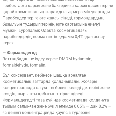
грибоктарға қарсы және бактерияға қарсы қасиеттеріне
қарай косметиканың жарамдылық мерзімін ұзартады.
Парабендер теріге өте жақсы сіңеді, гормондардың
бұзылуын тудырып,терінің ерте қартаюына әкелуі
мүмкін. Еуропалық Одақта косметикадағы
парабендердің нормативтік құрамы 0,4% -дан аспау
керек.
—
Формальдегид
Заттаңбадан не іздеу керек: DMDM hydantoin,
formaldehyde, formalin.
Бұл консервант, көбінесе, шашқа арналған
косметикалық заттарда қолданылады. Жоғары
концентрацияда ол уытты болып келеді де, теріні және
көздің шырышты қабығын тітіркендіреді.
Формальдегидті таза күйінде косметикада қолдануға
тыйым салынған және бүкіл әлемде 0,05% — дан 0,2% —
ға дейінгі концентрацияда қауіпсіз түрлеріне