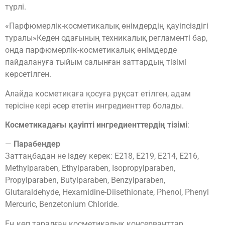
түрлі.
«Парфюмерлік-косметикалық өнімдердің қауіпсіздігі
туралы»Кеден одағының техникалық регламенті бар,
онда парфюмерлік-косметикалық өнімдерде
пайдалануға тыйым салынған заттардың тізімі
көрсетілген.
Алайда косметикаға қосуға рұқсат етілген, адам
терісіне кері әсер ететін ингредиенттер болады.
Косметикадағы қауіпті ингредиенттердің тізімі
:
—
Парабендер
Заттаңбадан не іздеу керек: E218, E219, E214, E216,
Methylparaben, Ethylparaben, Isopropylparaben,
Propylparaben, Butylparaben, Benzylparaben,
Glutaraldehyde, Hexamidine-Diisethionate, Phenol, Phenyl
Mercuric, Benzetonium Chloride.
Ең көп таралған косметикалық консерванттар