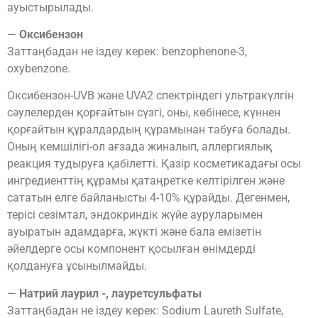
ауыстырылады.
—
Оксибензон
Заттаңбадан не іздеу керек: benzophenone-3,
oxybenzone.
Оксибензон-UVB және UVA2 спектріндегі ультракүлгін
сәулелерден қорғайтын сүзгі, оны, көбінесе, күннен
қорғайтын құралдардың құрамынан табуға болады.
Оның кемшілігі-ол ағзада жиналып, аллергиялық
реакция тудыруға қабілетті. Қазір косметикадағы осы
ингредиенттің құрамы қатаңретке келтірілген және
сататын елге байланысты 4-10% құрайды. Дегенмен,
терісі сезімтал, эндокриндік жүйе ауруларымен
ауыратын адамдарға, жүкті және бала емізетін
әйелдерге осы компонент қосылған өнімдерді
қолдануға ұсынылмайды.
—
Натрий лаурил -, лауретсульфаты
Заттаңбадан не іздеу керек: Sodium Laureth Sulfate,