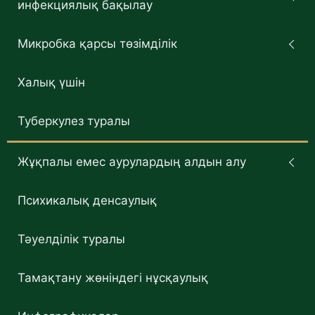
инфекциялық бақылау
Микробка қарсы төзімділік
Халық үшін
Туберкулез туралы
Жұқпалы емес аурулардың алдын алу
Психикалық денсаулық
Тәуелділік туралы
Тамақтану жөніндегі нұсқаулық