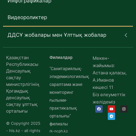
Инфографикалар
Видеороликтер
ДДСҰ жобалары мен Ұлттық жобалар
Қазақстан
Филиалдар
Мекен-
Республикасы
жайымыз:
"Санитариялық-
Денсаулық
Астана қаласы,
эпидемиологиялық
сақтау
А.Иманов
министрлігінің
сараптама және
көшесі 11
Қоғамдық
мониторинг
Біз әлеуметтік
денсаулық
ғылыми-
желідеміз
сақтау ұлттық
практикалық
орталығы
орталығы"
© Copyright 2025
филиалы
- hls.kz - all rights
rk-ncph.kz