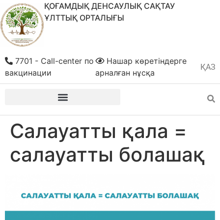
ҚОҒАМДЫҚ ДЕНСАУЛЫҚ САҚТАУ
ҰЛТТЫҚ ОРТАЛЫҒЫ
7701 - Call-center по
Нашар көретіндерге
ҚАЗ
РУС
вакцинации
арналған нұсқа
Салауатты қала =
салауатты болашақ