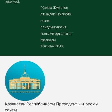
reserved.
"Хамза Жұматов
атындағы гигиена
және
эпидемиология
ғылыми орталығы"
филиалы
zhumatov.hls.kz
Қазақстан Республикасы Президентінің ресми
сайты