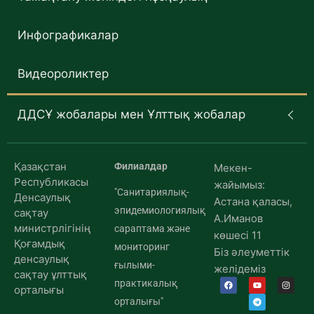
Инфографикалар
Видеороликтер
ДДСҰ жобалары мен Ұлттық жобалар
Қазақстан
Филиалдар
Мекен-
Республикасы
жайымыз:
"Санитариялық-
Денсаулық
Астана қаласы,
эпидемиологиялық
сақтау
А.Иманов
министрлігінің
сараптама және
көшесі 11
Қоғамдық
мониторинг
Біз әлеуметтік
денсаулық
ғылыми-
желідеміз
сақтау ұлттық
практикалық
орталығы
орталығы"