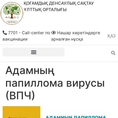
ҚОҒАМДЫҚ ДЕНСАУЛЫҚ САҚТАУ
ҰЛТТЫҚ ОРТАЛЫҒЫ
7701 - Call-center по
Нашар көретіндерге
ҚАЗ
РУС
вакцинации
арналған нұсқа
Адамның
папиллома вирусы
(ВПЧ)