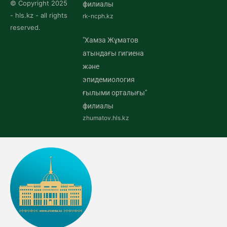
© Copyright 2025
филиалы
- hls.kz - all rights
rk-ncph.kz
reserved.
"Хамза Жұматов
атындағы гигиена
және
эпидемиология
ғылыми орталығы"
филиалы
zhumatov.hls.kz