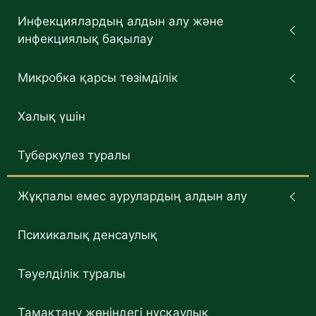
Инфекциялардың алдын алу және
инфекциялық бақылау
Микробка қарсы төзімділік
Халық үшін
Туберкулез туралы
Жұқпалы емес аурулардың алдын алу
Психикалық денсаулық
Тәуелділік туралы
Тамақтану жөніндегі нұсқаулық