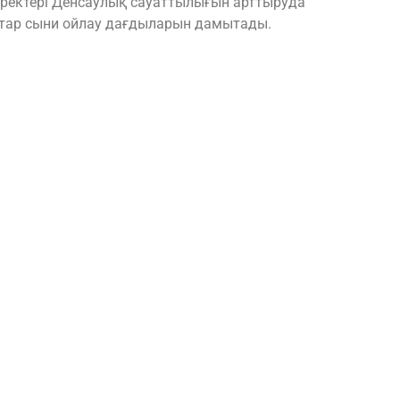
еректері Денсаулық сауаттылығын арттыруда
атар сыни ойлау дағдыларын дамытады.