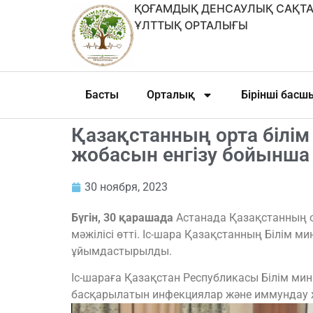
ҚОҒАМДЫҚ ДЕНСАУЛЫҚ САҚТА
ҰЛТТЫҚ ОРТАЛЫҒЫ
Басты
Орталық
Бірінші бас
Қазақстанның орта білі
жобасын енгізу бойынша
30 ноября, 2023
Бүгін, 30 қарашада
Астанада Қазақстанның о
мәжілісі өтті. Іс-шара Қазақстанның Білім 
ұйымдастырылды.
Іс-шараға Қазақстан Республикасы Білім ми
басқарылатын инфекциялар және иммундау жөн