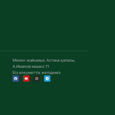
Мекен-жайымыз: Астана қаласы,
А.Иманов көшесі 11
Біз әлеуметтік желідеміз