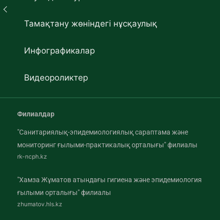
Тамақтану жөніндегі нұсқаулық
Инфографикалар
Видеороликтер
Филиалдар
"Санитариялық-эпидемиологиялық сараптама және
мониторинг ғылыми-практикалық орталығы" филиалы
rk-ncph.kz
"Хамза Жұматов атындағы гигиена және эпидемиология
ғылыми орталығы" филиалы
zhumatov.hls.kz