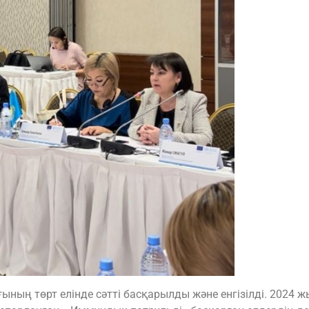
ның төрт елінде сәтті басқарылды және енгізілді. 2024