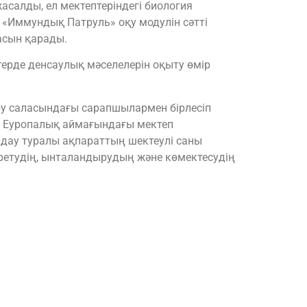
салды, ел мектептеріндегі биология
Иммундық Патруль» оқу модулін сәтті
асын қарады.
терде денсаулық мәселелерін оқыту өмір
у саласындағы сарапшылармен бірлесіп
ың Еуропалық аймағындағы мектеп
дау туралы ақпараттың шектеулі саны
ретудің, ынталандырудың және көмектесудің