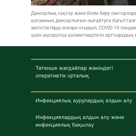
Денсаулық сақтау және білім беру секторла
қоғамның денсаулығын нығайтуға бағытталғ
жетістіктерді ескере отырып, COVID-19 па
үшін ақпаратқа қолжетімділігін арттырудың
Төтенше жағдайлар жөніндегі
оперативтік орталық
Инфекциялық аурулардың алдын алу
Инфекциялардың алдын алу және
инфекциялық бақылау