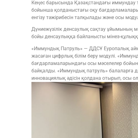
Кеңес барысында Қазақстандағы иммундау ту
бойынша қолданыстағы оқу бағдарламалары
енгізу тәжірибесін талқылады және осы мод
Дүниежүзілік денсаулық сақтау ұйымының мә
бойы денсаулыққа байланысты мінез-құлыққа 
«Иммундық Патруль» — ДДСҰ Еуропалық айма
жасаған цифрлық білім беру модулі. «Иммун
бағдарламаларындағы осы мәселелер бойынш
байқалды. «Иммундық патруль» балаларға д
инновациялық әдісін қолдана отырып, осы 