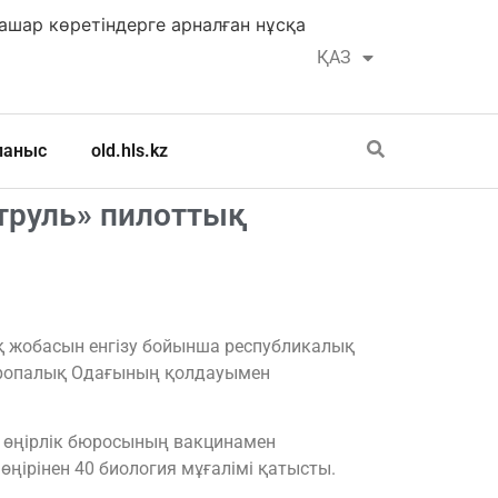
шар көретіндерге арналған нұсқа
ҚАЗ
РУС
ланыс
old.hls.kz
труль» пилоттық
 жобасын енгізу бойынша республикалық
 Еуропалық Одағының қолдауымен
қ өңірлік бюросының вакцинамен
өңірінен 40 биология мұғалімі қатысты.