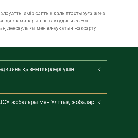
салауатты өмір салтын қалыптастыруға және
бағдарламаларын нығайтудағы елеулі
ың денсаулығы мен әл-ауқатын жақсарту
едицина қызметкерлері үшін
ДСҰ жобалары мен Ұлттық жобалар