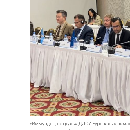
«Иммундық патруль» ДДСҰ Еуропалық аймағы