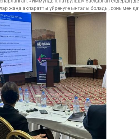
оспарланған. «Иммундық патрульді» басқарған елдердің д
алар жаңа ақпаратты үйренуге ынталы болады, сонымен қ