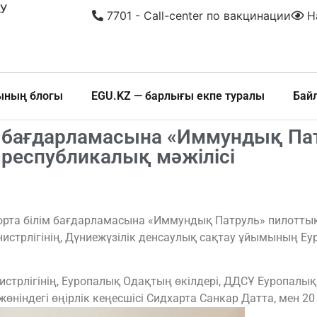
У
7701 - Call-center по вакцинации
На
шының блогы
EGU.KZ — барлығы екпе туралы
Бай
м бағдарламасына «Иммундық Па
 республикалық мәжілісі
рта білім бағдарламасына «Иммундық Патруль» пилоттық
министрлігінің, Дүниежүзілік денсаулық сақтау ұйымының
нистрлігінің, Еуропалық Одақтың өкілдері, ДДСҰ Еуропалы
індегі өңірлік кеңесшісі Сидхарта Санкар Датта, мен 20 