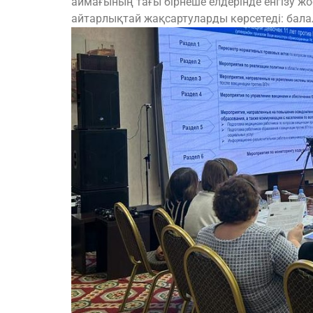
аймағының тағы бірнеше елдерінде енгізу ж
айтарлықтай жақсартуларды көрсетеді: бал