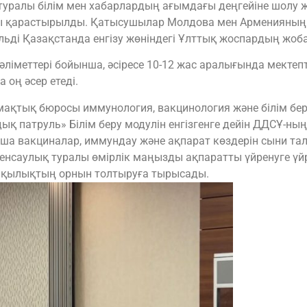
ралы білім мен хабарлардың ағымдағы деңгейіне шолу жа
 қарастырылды. Қатысушылар Молдова мен Арменияның «
ульді Қазақстанда енгізу жөніндегі Ұлттық жоспардың жоб
ліметтері бойынша, әсіресе 10-12 жас аралығында мектеп
оң әсер етеді.
қтық бюросы иммунология, вакцинология және білім бер
дық патруль» Білім беру модулін енгізгенге дейін ДДСҰ-н
а вакциналар, иммундау және ақпарат көздерін сыни тал
енсаулық туралы өмірлік маңызды ақпаратты үйренуге үй
олқылықтың орнын толтыруға тырысады.