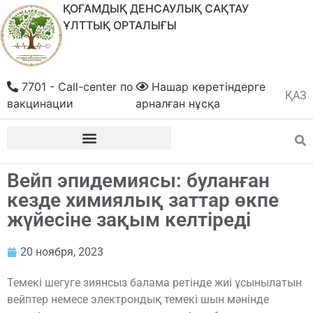
ҚОҒАМДЫҚ ДЕНСАУЛЫҚ САҚТАУ
ҰЛТТЫҚ ОРТАЛЫҒЫ
7701 - Call-center по
Нашар көретіндерге
ҚАЗ
РУС
вакцинации
арналған нұсқа
Вейп эпидемиясы: буланған
кезде химиялық заттар өкпе
жүйесіне зақым келтіреді
20 ноября, 2023
Темекі шегуге зиянсыз балама ретінде жиі ұсынылатын
вейптер немесе электрондық темекі шын мәнінде