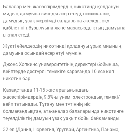
Балалар мен жасөспірімдердің никотинді қолдануы
мидың дамуына зиянды әсер етеді, психикалық
дамудың ұзақ мерзімді салдарына әкеледі, оқу
қабілетінің бұзылуына және мазасыздықтың дамуына
ықпал етеді.
Жүкті әйелдердің никотинді қолдануы ұрық миының
дамуына осындай әсер етуі мүмкін.
Джонс Хопкинс университетінің деректері бойынша,
вейптерде дәстүрлі темекіге қарағанда 10 есе көп
никотин бар.
Қазақстанда 11-15 жас аралығындағы
жасөспірімдердің 9,8%-ы үнемі электрондық темекі/
вейп тұтынады. Тұтану мен түтіннің иісі
болмағандықтан, ата-аналар балаларында никотинге
тәуелділіктің дамуын ұзақ уақыт бойы байқамайды.
32 ел (Дания, Норвегия, Уругвай, Аргентина, Панама,