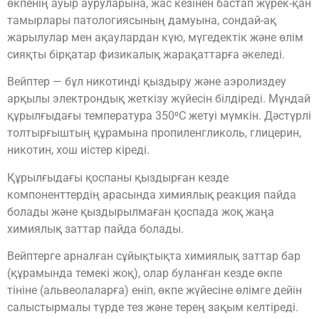
өкпенің ауыр ауруларына, жас кезінен бастап жүрек-қан
тамырлары патологиясының дамуына, сондай-ақ
жарылулар мен ақаулардан күю, мүгедектік және өлім
сияқты бірқатар физикалық жарақаттарға әкеледі.
Вейптер — бұл никотинді қыздыру және аэролиздеу
арқылы электрондық жеткізу жүйесін білдіреді. Мұндай
құрылғыдағы температура 350⁰С жетуі мүмкін. Дәстүрлі
толтырғыштың құрамына пропиленгликоль, глицерин,
никотин, хош иістер кіреді.
Құрылғыдағы қоспаны қыздырған кезде
компоненттердің арасында химиялық реакция пайда
болады және қыздырылмаған қоспада жоқ жаңа
химиялық заттар пайда болады.
Вейптерге арналған сұйықтықта химиялық заттар бар
(құрамында темекі жоқ), олар буланған кезде өкпе
тініне (альвеолаларға) еніп, өкпе жүйесіне өлімге дейін
салыстырмалы түрде тез және терең зақым келтіреді.