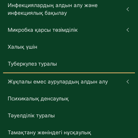
Инфекциялардың алдын алу және
инфекциялық бақылау
Микробка қарсы төзімділік
Халық үшін
Туберкулез туралы
Жұқпалы емес аурулардың алдын алу
Психикалық денсаулық
Тәуелділік туралы
Тамақтану жөніндегі нұсқаулық