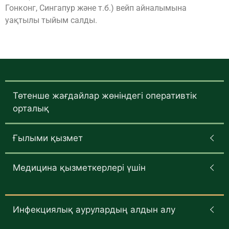
Гонконг, Сингапур және т.б.) вейп айналымына
уақтылы тыйым салды.
Төтенше жағдайлар жөніндегі оперативтік
орталық
Ғылыми қызмет
Медицина қызметкерлері үшін
Инфекциялық аурулардың алдын алу