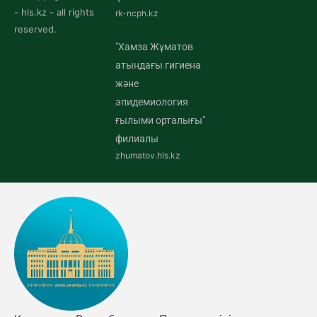
- hls.kz - all rights
rk-ncph.kz
reserved.
"Хамза Жұматов
атындағы гигиена
және
эпидемиология
ғылыми орталығы"
филиалы
zhumatov.hls.kz