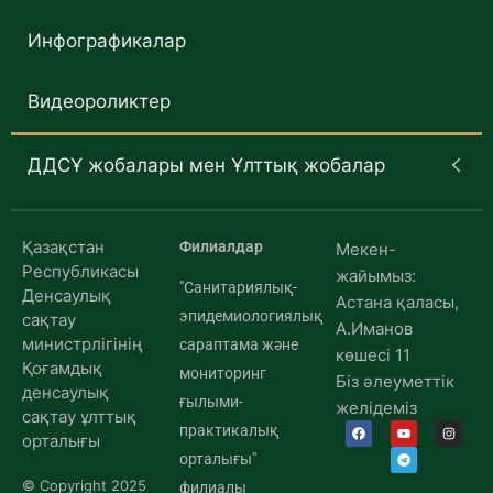
Инфографикалар
Видеороликтер
ДДСҰ жобалары мен Ұлттық жобалар
Қазақстан
Филиалдар
Мекен-
Республикасы
жайымыз:
"Санитариялық-
Денсаулық
Астана қаласы,
эпидемиологиялық
сақтау
А.Иманов
министрлігінің
сараптама және
көшесі 11
Қоғамдық
мониторинг
Біз әлеуметтік
денсаулық
ғылыми-
желідеміз
сақтау ұлттық
практикалық
орталығы
орталығы"
© Copyright 2025
филиалы