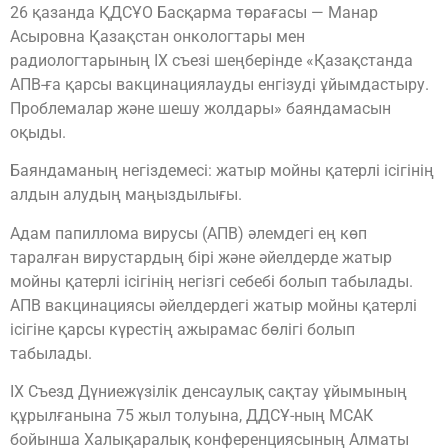
26 қазанда ҚДСҰО Басқарма төрағасы — Манар
Асыровна Қазақстан онкологтары мен
радиологтарының IX съезі шеңберінде «Қазақстанда
АПВ-ға қарсы вакцинациялауды енгізуді ұйымдастыру.
Проблемалар және шешу жолдары» баяндамасын
оқыды.
Баяндаманың негіздемесі: жатыр мойны қатерлі ісігінің
алдын алудың маңыздылығы.
Адам папиллома вирусы (АПВ) әлемдегі ең көп
таралған вирустардың бірі және әйелдерде жатыр
мойны қатерлі ісігінің негізгі себебі болып табылады.
АПВ вакцинациясы әйелдердегі жатыр мойны қатерлі
ісігіне қарсы күрестің ажырамас бөлігі болып
табылады.
IX Съезд Дүниежүзілік денсаулық сақтау ұйымының
құрылғанына 75 жыл толуына, ДДСҰ-ның МСАК
бойынша Халықаралық конференциясының Алматы