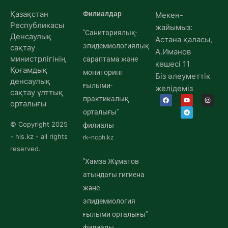
Қазақстан
Филиалдар
Мекен-
Республикасы
жайымыз:
"Санитариялық-
Денсаулық
Астана қаласы,
эпидемиологиялық
сақтау
А.Иманов
министрлігінің
сараптама және
көшесі 11
Қоғамдық
мониторинг
Біз әлеуметтік
денсаулық
ғылыми-
желідеміз
сақтау ұлттық
практикалық
орталығы
орталығы"
© Copyright 2025
филиалы
- hls.kz - all rights
rk-ncph.kz
reserved.
"Хамза Жұматов
атындағы гигиена
және
эпидемиология
ғылыми орталығы"
филиалы