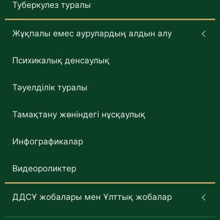
Туберкулез туралы
Жұқпалы емес аурулардың алдын алу
Психикалық денсаулық
Тәуелділік туралы
Тамақтану жөніндегі нұсқаулық
Инфографикалар
Видеороликтер
ДДСҰ жобалары мен Ұлттық жобалар