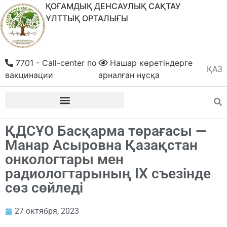
ҚОҒАМДЫҚ ДЕНСАУЛЫҚ САҚТАУ
ҰЛТТЫҚ ОРТАЛЫҒЫ
7701 - Call-center по
Нашар көретіндерге
ҚАЗ
РУС
вакцинации
арналған нұсқа
ҚДСҰО Басқарма төрағасы —
Манар Асыровна Қазақстан
онкологтары мен
радиологтарының IX съезінде
сөз сөйледі
27 октября, 2023