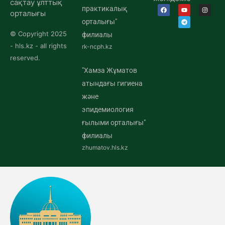
сақтау ұлттық
практикалық
орталығы
орталығы"
© Copyright 2025
филиалы
- hls.kz - all rights
rk-ncph.kz
reserved.
"Хамза Жұматов
атындағы гигиена
және
эпидемиология
ғылыми орталығы"
филиалы
zhumatov.hls.kz