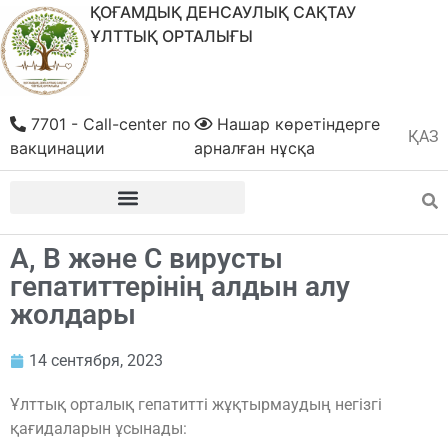
ҚОҒАМДЫҚ ДЕНСАУЛЫҚ САҚТАУ
ҰЛТТЫҚ ОРТАЛЫҒЫ
7701 - Call-center по
Нашар көретіндерге
ҚАЗ
РУС
вакцинации
арналған нұсқа
А, В және С вирусты
гепатиттерінің алдын алу
жолдары
14 сентября, 2023
Ұлттық орталық гепатитті жұқтырмаудың негізгі
қағидаларын ұсынады: