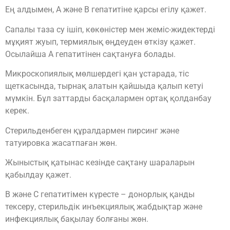
Ең алдымен, А және В гепатитіне қарсы егілу қажет.
Сапалы таза су ішіп, көкөністер мен жеміс-жидектерді
мұқият жуып, термиялық өңдеуден өткізу қажет.
Осылайша А гепатитінен сақтануға болады.
Микроскопиялық мөлшердегі қан ұстарада, тіс
щеткасында, тырнақ алатын қайшыда қалып кетуі
мүмкін. Бұл заттарды басқалармен ортақ қолданбау
керек.
Стерильденбеген құралдармен пирсинг және
татуировка жасатпаған жөн.
Жыныстық қатынас кезінде сақтану шараларын
қабылдау қажет.
В және С гепатитімен күресте – донорлық қанды
тексеру, стерильдік инъекциялық жабдықтар және
инфекциялық бақылау болғаны жөн.