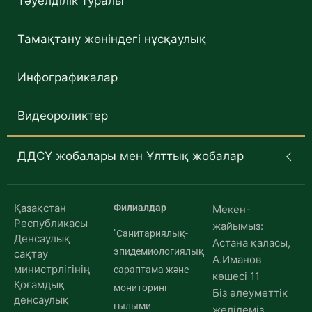
Тәуелділік туралы
Тамақтану жөніндегі нұсқаулық
Инфографикалар
Видеороликтер
ДДСҰ жобалары мен Ұлттық жобалар
Қазақстан
Филиалдар
Мекен-
Республикасы
жайымыз:
"Санитариялық-
Денсаулық
Астана қаласы,
эпидемиологиялық
сақтау
А.Иманов
министрлігінің
сараптама және
көшесі 11
Қоғамдық
мониторинг
Біз әлеуметтік
денсаулық
ғылыми-
желідеміз