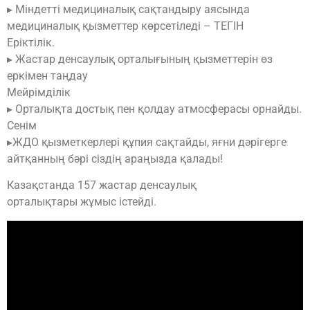
▸ Міндетті медициналық сақтандыру аясында
медициналық қызметтер көрсетіледі – ТЕГІН
Еріктілік.
▸ Жастар денсаулық орталығының қызметтерін өз
еркімен таңдау
Мейрімділік
▸ Орталықта достық пен қолдау атмосферасы орнайды.
Сенім
▸ЖДО қызметкерлері құпия сақтайды, яғни дәрігерге
айтқанның бәрі сіздің араңызда қалады!
Казақстанда 157 жастар денсаулық
орталықтары жұмыс істейді.