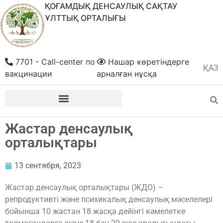
ҚОҒАМДЫҚ ДЕНСАУЛЫҚ САҚТАУ
ҰЛТТЫҚ ОРТАЛЫҒЫ
7701 - Call-center по
Нашар көретіндерге
ҚАЗ
РУС
вакцинации
арналған нұсқа
Жастар денсаулық
орталықтары
13 сентября, 2023
Жастар денсаулық орталықтары (ЖДО) –
репродуктивті және психикалық денсаулық мәселелері
бойынша 10 жастан 18 жасқа дейінгі кәмелетке