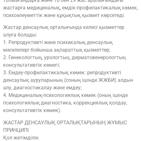
толмағандарға және 18 бен 29 жас аралығындағы
жастарға медициналық, емдік-профилактикалық көмек,
психоәлеуметтік және құқықтық қызмет көрсетеді.
Жастар денсаулық орталығында келесі қызметтер
алуға болады:
1. Репродуктивті және психикалық денсаулық
мәселелері бойынша ақпараттық қызметтер;
2. Гинекологтың, урологтың, дерматовенерологтың
консультативтік көмегі;
3. Емдеу-профилактикалық көмек: репродуктивті
денсаулық ауруларының (соның ішінде ЖЖБИ) алдын
алу, диагностикалау және емдеу;
4. Медициналық-психологиялық көмек (оның ішінде
психологиялық диагностика, коррекциялық қолдау,
консультативтік көмек).
ЖАСТАР ДЕНСАУЛЫҚ ОРТАЛЫҚТАРЫНЫҢ ЖҰМЫС
ПРИНЦИПІ
Қол жетімділік