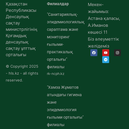
Қазақстан
Филиалдар
Мекен-
Республикасы
жайымыз:
"Санитариялық-
Денсаулық
Астана қаласы,
эпидемиологиялық
сақтау
А.Иманов
министрлігінің
сараптама және
көшесі 11
Қоғамдық
мониторинг
Біз әлеуметтік
денсаулық
ғылыми-
желідеміз
сақтау ұлттық
практикалық
орталығы
орталығы"
© Copyright 2025
филиалы
- hls.kz - all rights
rk-ncph.kz
reserved.
"Хамза Жұматов
атындағы гигиена
және
эпидемиология
ғылыми орталығы"
филиалы