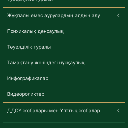
Жұқпалы емес аурулардың алдын алу
Психикалық денсаулық
Тәуелділік туралы
Тамақтану жөніндегі нұсқаулық
Инфографикалар
Видеороликтер
ДДСҰ жобалары мен Ұлттық жобалар