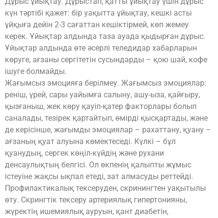
Дұрыс ұйықтау. Дұрыстап, қатты ұйықтау үшін дұрыс
күн тәртібі қажет: бір уақытта ұйықтау, кешкі асты
ұйқыға дейін 2-3 сағаттан кешіктірмей, көп жемеу
керек. Ұйықтар алдында таза ауада қыдырған дұрыс.
Ұйықтар алдында өте әсерлі теледидар хабарларын
көруге, ағзаны сергітетін сусындарды – қою шай, кофе
ішуге болмайды.
Жағымсыз эмоцияға берілмеу. Жағымсыз эмоциялар:
реніш, үрей, сары уайымға салыну, ашу-ыза, қайғыру,
қызғаныш, жек көру қауіп-қатер факторлары болып
саналады, тезірек қартайтып, өмірді қысқартады, және
де керісінше, жағымды эмоциялар – рахаттану, қуану –
ағзаның қуат алуына көмектеседі. Күлкі – бұл
қуанудың, сергек көңіл-күйдің және рухани
денсаулықтың белгісі. Ол өкпенің қалыпты жұмыс
істеуіне жақсы ықпал етеді, зат алмасуды реттейді.
Профилактикалық тексеруден, скринингтен уақытылы
өту. Скрингтік тексеру артериялық гипертонияны,
жүректің ишемиялық ауруын, қант диабетін,