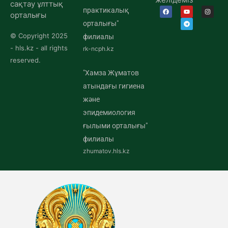
сақтау ұлттық
практикалық
орталығы
орталығы"
© Copyright 2025
филиалы
- hls.kz - all rights
rk-ncph.kz
reserved.
"Хамза Жұматов
атындағы гигиена
және
эпидемиология
ғылыми орталығы"
филиалы
zhumatov.hls.kz