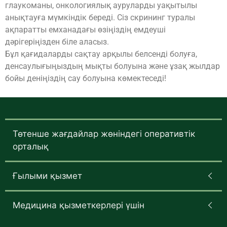
глаукоманы, онкологиялық ауруларды уақытылы
анықтауға мүмкіндік береді. Сіз скрининг туралы
ақпаратты емханадағы өзіңіздің емдеуші
дәрігеріңізден біле аласыз.
Бұл қағидаларды сақтау арқылы белсенді болуға,
денсаулығыңыздың мықты болуына және ұзақ жылдар
бойы деніңіздің сау болуына көмектеседі!
Төтенше жағдайлар жөніндегі оперативтік
орталық
Ғылыми қызмет
Медицина қызметкерлері үшін