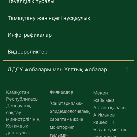
Тәуелділік туралы
Тамақтану жөніндегі нұсқаулық
Инфографикалар
Видеороликтер
ДДСҰ жобалары мен Ұлттық жобалар
Қазақстан
Филиалдар
Мекен-
Республикасы
жайымыз:
"Санитариялық-
Денсаулық
Астана қаласы,
эпидемиологиялық
сақтау
А.Иманов
министрлігінің
сараптама және
көшесі 11
Қоғамдық
мониторинг
Біз әлеуметтік
денсаулық
ғылыми-
желідеміз