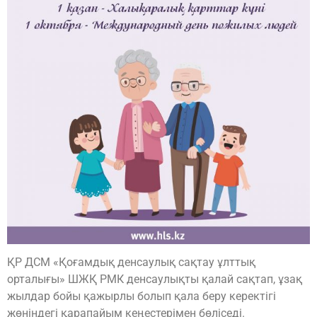
ҚР ДСМ «Қоғамдық денсаулық сақтау ұлттық
орталығы» ШЖҚ РМК денсаулықты қалай сақтап, ұзақ
жылдар бойы қажырлы болып қала беру керектігі
жөніндегі қарапайым кеңестерімен бөліседі.