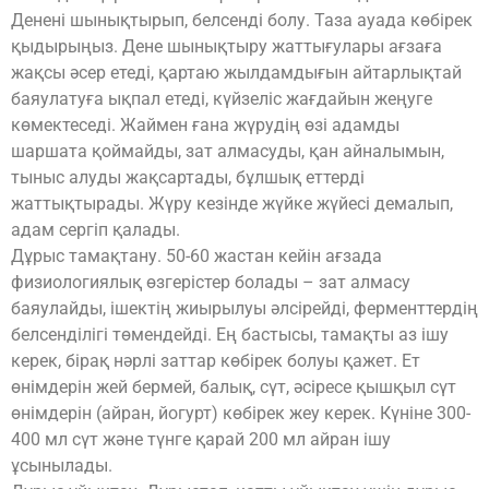
Денені шынықтырып, белсенді болу. Таза ауада көбірек
қыдырыңыз. Дене шынықтыру жаттығулары ағзаға
жақсы әсер етеді, қартаю жылдамдығын айтарлықтай
баяулатуға ықпал етеді, күйзеліс жағдайын жеңуге
көмектеседі. Жаймен ғана жүрудің өзі адамды
шаршата қоймайды, зат алмасуды, қан айналымын,
тыныс алуды жақсартады, бұлшық еттерді
жаттықтырады. Жүру кезінде жүйке жүйесі демалып,
адам сергіп қалады.
Дұрыс тамақтану. 50-60 жастан кейін ағзада
физиологиялық өзгерістер болады – зат алмасу
баяулайды, ішектің жиырылуы әлсірейді, ферменттердің
белсенділігі төмендейді. Ең бастысы, тамақты аз ішу
керек, бірақ нәрлі заттар көбірек болуы қажет. Ет
өнімдерін жей бермей, балық, сүт, әсіресе қышқыл сүт
өнімдерін (айран, йогурт) көбірек жеу керек. Күніне 300-
400 мл сүт және түнге қарай 200 мл айран ішу
ұсынылады.