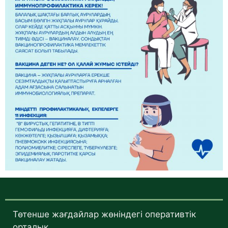
Төтенше жағдайлар жөніндегі оперативтік
орталық