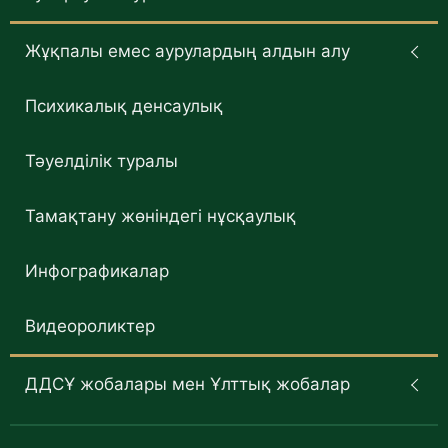
Жұқпалы емес аурулардың алдын алу
Психикалық денсаулық
Тәуелділік туралы
Тамақтану жөніндегі нұсқаулық
Инфографикалар
Видеороликтер
ДДСҰ жобалары мен Ұлттық жобалар