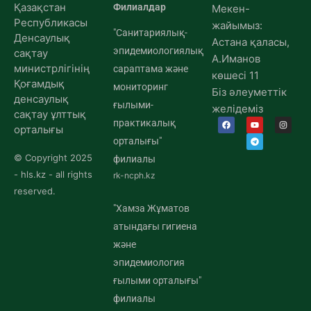
Қазақстан
Филиалдар
Мекен-
Республикасы
жайымыз:
"Санитариялық-
Денсаулық
Астана қаласы,
эпидемиологиялық
сақтау
А.Иманов
министрлігінің
сараптама және
көшесі 11
Қоғамдық
мониторинг
Біз әлеуметтік
денсаулық
ғылыми-
желідеміз
сақтау ұлттық
практикалық
орталығы
орталығы"
© Copyright 2025
филиалы
- hls.kz - all rights
rk-ncph.kz
reserved.
"Хамза Жұматов
атындағы гигиена
және
эпидемиология
ғылыми орталығы"
филиалы