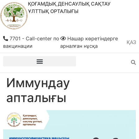
ҚОҒАМДЫҚ ДЕНСАУЛЫҚ САҚТАУ
ҰЛТТЫҚ ОРТАЛЫҒЫ
7701 - Call-center по
Нашар көретіндерге
ҚАЗ
РУС
вакцинации
арналған нұсқа
Иммундау
апталығы