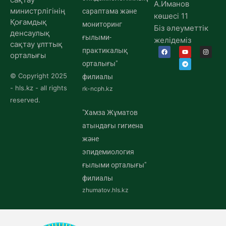
А.Иманов
министрлігінің
сараптама және
көшесі 11
Қоғамдық
мониторинг
Біз әлеуметтік
денсаулық
ғылыми-
желідеміз
сақтау ұлттық
практикалық
орталығы
орталығы"
© Copyright 2025
филиалы
- hls.kz - all rights
rk-ncph.kz
reserved.
"Хамза Жұматов
атындағы гигиена
және
эпидемиология
ғылыми орталығы"
филиалы
zhumatov.hls.kz