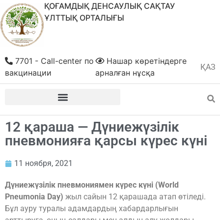
ҚОҒАМДЫҚ ДЕНСАУЛЫҚ САҚТАУ
ҰЛТТЫҚ ОРТАЛЫҒЫ
7701 - Call-center по
Нашар көретіндерге
ҚАЗ
РУС
вакцинации
арналған нұсқа
12 қараша — Дүниежүзілік
пневмонияға қарсы күрес күні
11 ноября, 2021
Дүниежүзілік пневмониямен күрес күні (World
Pneumonia Day)
жыл сайын 12 қарашада атап өтіледі.
Бұл ауру туралы адамдардың хабардарлығын