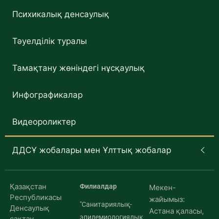
Психикалық денсаулық
Тәуелділік туралы
Тамақтану жөніндегі нұсқаулық
Инфографикалар
Видеороликтер
ДДСҰ жобалары мен Ұлттық жобалар
Қазақстан
Филиалдар
Мекен-
Республикасы
жайымыз:
"Санитариялық-
Денсаулық
Астана қаласы,
эпидемиологиялық
сақтау