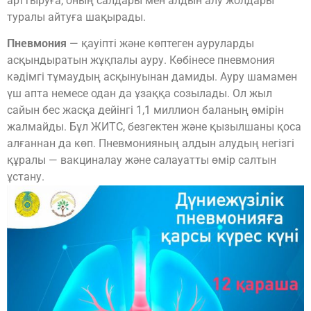
арттыруға, оның салдары мен алдын алу жолдары
туралы айтуға шақырады.
Пневмония
— қауіпті және көптеген ауруларды
асқындыратын жұқпалы ауру. Көбінесе пневмония
кәдімгі тұмаудың асқынуынан дамиды. Ауру шамамен
үш апта немесе одан да ұзаққа созылады. Ол жыл
сайын бес жасқа дейінгі 1,1 миллион баланың өмірін
жалмайды. Бұл ЖИТС, безгектен және қызылшаны қоса
алғаннан да көп. Пневмонияның алдын алудың негізгі
құралы — вакциналау және салауатты өмір салтын
ұстану.