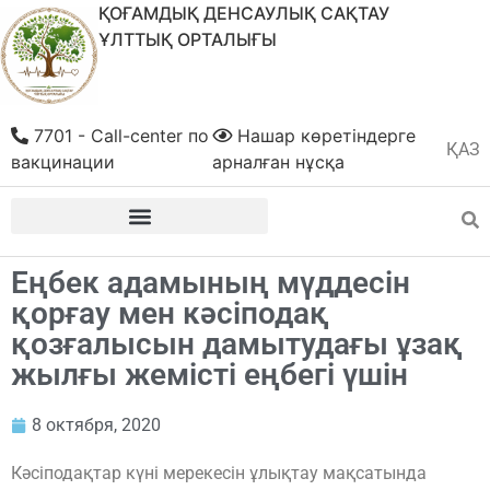
ҚОҒАМДЫҚ ДЕНСАУЛЫҚ САҚТАУ
ҰЛТТЫҚ ОРТАЛЫҒЫ
7701 - Call-center по
Нашар көретіндерге
ҚАЗ
РУС
вакцинации
арналған нұсқа
Еңбек адамының мүддесін
қорғау мен кәсіподақ
қозғалысын дамытудағы ұзақ
жылғы жемісті еңбегі үшін
8 октября, 2020
Кәсіподақтар күні мерекесін ұлықтау мақсатында