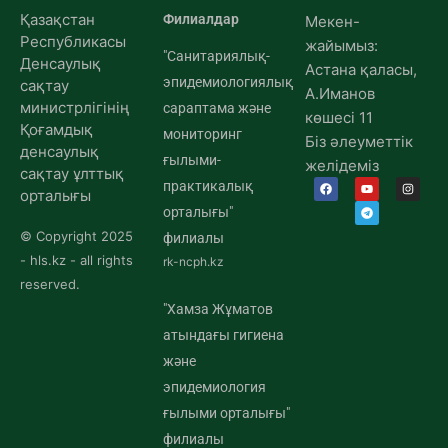
Қазақстан
Филиалдар
Мекен-
Республикасы
жайымыз:
"Санитариялық-
Денсаулық
Астана қаласы,
эпидемиологиялық
сақтау
А.Иманов
министрлігінің
сараптама және
көшесі 11
Қоғамдық
мониторинг
Біз әлеуметтік
денсаулық
ғылыми-
желідеміз
сақтау ұлттық
практикалық
орталығы
орталығы"
© Copyright 2025
филиалы
- hls.kz - all rights
rk-ncph.kz
reserved.
"Хамза Жұматов
атындағы гигиена
және
эпидемиология
ғылыми орталығы"
филиалы