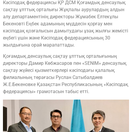
Кәсіподақ федерациясы ҚР ДСМ Қоғамдық денсаулық
сақтау ұлттық орталығы Жұқпалы аурулардың алдын
алу департаментінің директоры Жұмабек Елтекұлы
Бекеновті Еңбек адамының мүддесін қорғау мен
кәсіподақ қозғалысын дамытудағы ұзақ жылғы жемісті
еңбегі үшін және Кәсіподақ федерациясының 30
жылдығына орай марапаттады.
Қоғамдық денсаулық сақтау ұлттық орталығының
директоры Дамир Көбжасаров пен «SENIM» денсаулық
сақтау жүйесі қызметкерлері кәсіподағы қалалық
филиалының төрағасы Руслан Сатыбалдиев
Ж.Е.Бекеновке Қазақстан Республикасының «Кәсіподақ
федерациясы» грамотасын табыс етті.