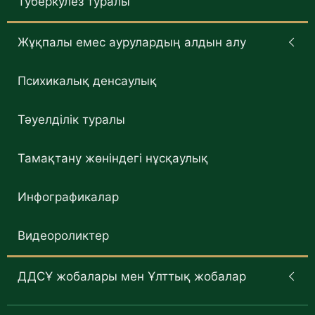
Туберкулез туралы
Жұқпалы емес аурулардың алдын алу
Психикалық денсаулық
Тәуелділік туралы
Тамақтану жөніндегі нұсқаулық
Инфографикалар
Видеороликтер
ДДСҰ жобалары мен Ұлттық жобалар