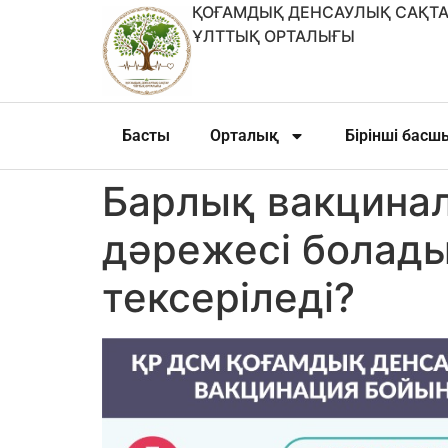
ҚОҒАМДЫҚ ДЕНСАУЛЫҚ САҚТА
ҰЛТТЫҚ ОРТАЛЫҒЫ
Басты
Орталық
Бірінші бас
Барлық вакцинала
дәрежесі болады
тексеріледі?