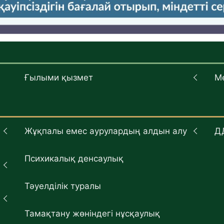
Ғылыми қызмет
М
Жұқпалы емес аурулардың алдын алу
Д
Психикалық денсаулық
Тәуелділік туралы
Тамақтану жөніндегі нұсқаулық