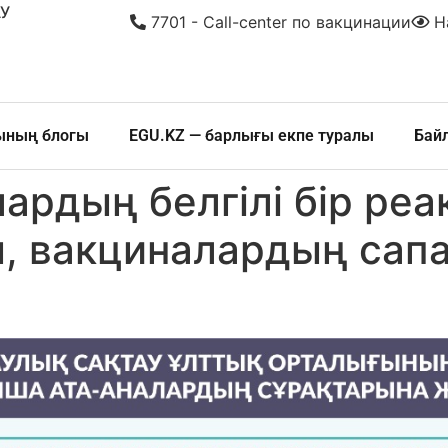
У
7701 - Call-center по вакцинации
На
шының блогы
EGU.KZ — барлығы екпе туралы
Бай
рдың белгілі бір реа
, вакциналардың сап