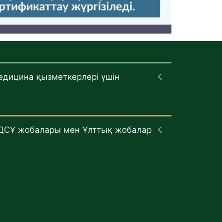
едицина қызметкерлері үшін
ДСҰ жобалары мен Ұлттық жобалар