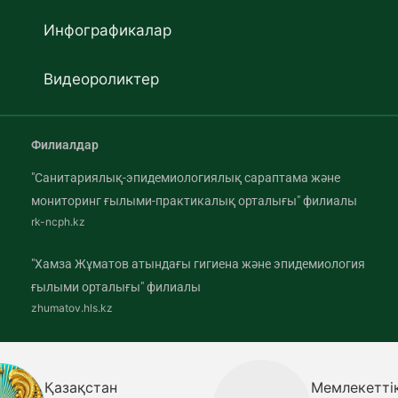
Инфографикалар
Видеороликтер
Филиалдар
"Санитариялық-эпидемиологиялық сараптама және
мониторинг ғылыми-практикалық орталығы" филиалы
rk-ncph.kz
"Хамза Жұматов атындағы гигиена және эпидемиология
ғылыми орталығы" филиалы
zhumatov.hls.kz
Қазақстан
Мемлекетті