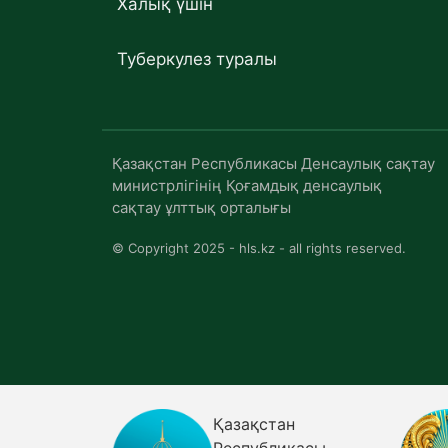
Халық үшін
Туберкулез туралы
Қазақстан Республикасы Денсаулық сақтау
министрлігінің Қоғамдық денсаулық
сақтау ұлттық орталығы
© Copyright 2025 - hls.kz - all rights reserved.
Қазақстан
огиясы
Республикасы