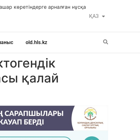
шар көретіндерге арналған нұсқа
ҚАЗ
РУС
ланыс
old.hls.kz
ктогендік
асы қалай