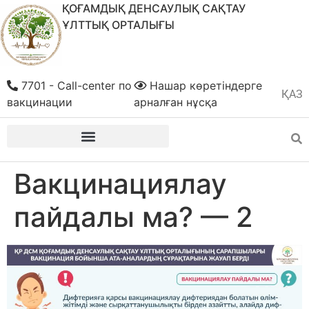
ҚОҒАМДЫҚ ДЕНСАУЛЫҚ САҚТАУ
ҰЛТТЫҚ ОРТАЛЫҒЫ
7701 - Call-center по
Нашар көретіндерге
ҚАЗ
РУС
вакцинации
арналған нұсқа
Вакцинациялау
пайдалы ма? — 2