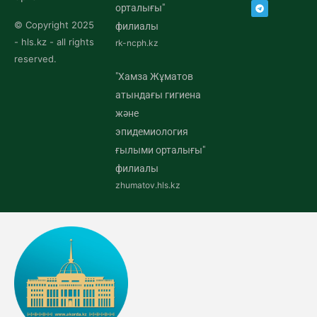
орталығы"
© Copyright 2025
филиалы
- hls.kz - all rights
rk-ncph.kz
reserved.
"Хамза Жұматов
атындағы гигиена
және
эпидемиология
ғылыми орталығы"
филиалы
zhumatov.hls.kz