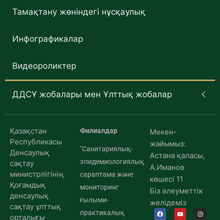
Тамақтану жөніндегі нұсқаулық
Инфографикалар
Видеороликтер
ДДСҰ жобалары мен Ұлттық жобалар
Қазақстан
Филиалдар
Мекен-
Республикасы
жайымыз:
"Санитариялық-
Денсаулық
Астана қаласы,
эпидемиологиялық
сақтау
А.Иманов
министрлігінің
сараптама және
көшесі 11
Қоғамдық
мониторинг
Біз әлеуметтік
денсаулық
ғылыми-
желідеміз
сақтау ұлттық
практикалық
орталығы