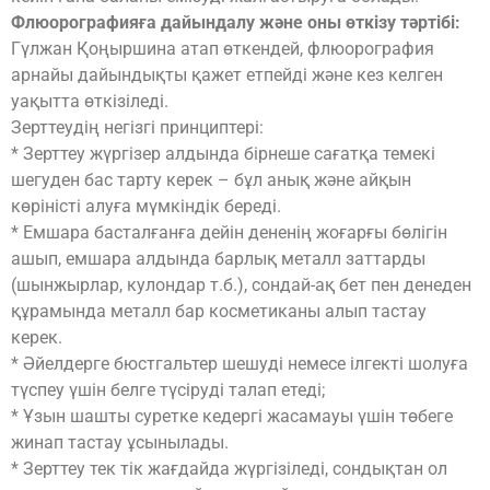
Флюорографияға дайындалу және оны өткізу тәртібі:
Гүлжан Қоңыршина атап өткендей, флюорография
арнайы дайындықты қажет етпейді және кез келген
уақытта өткізіледі.
Зерттеудің негізгі принциптері:
* Зерттеу жүргізер алдында бірнеше сағатқа темекі
шегуден бас тарту керек – бұл анық және айқын
көріністі алуға мүмкіндік береді.
* Емшара басталғанға дейін дененің жоғарғы бөлігін
ашып, емшара алдында барлық металл заттарды
(шынжырлар, кулондар т.б.), сондай-ақ бет пен денеден
құрамында металл бар косметиканы алып тастау
керек.
* Әйелдерге бюстгальтер шешуді немесе ілгекті шолуға
түспеу үшін белге түсіруді талап етеді;
* Ұзын шашты суретке кедергі жасамауы үшін төбеге
жинап тастау ұсынылады.
* Зерттеу тек тік жағдайда жүргізіледі, сондықтан ол