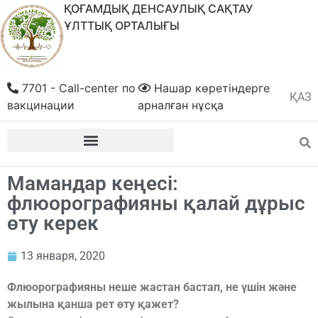
ҚОҒАМДЫҚ ДЕНСАУЛЫҚ САҚТАУ
ҰЛТТЫҚ ОРТАЛЫҒЫ
7701 - Call-center по
Нашар көретіндерге
ҚАЗ
РУС
вакцинации
арналған нұсқа
Мамандар кеңесі:
флюорографияны қалай дұрыс
өту керек
13 января, 2020
Флюорографияны неше жастан бастап, не үшін және
жылына қанша рет өту қажет?