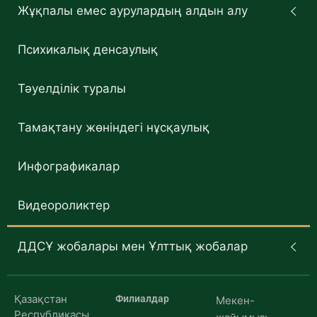
Жұқпалы емес аурулардың алдын алу
Психикалық денсаулық
Тәуелділік туралы
Тамақтану жөніндегі нұсқаулық
Инфографикалар
Видеороликтер
ДДСҰ жобалары мен Ұлттық жобалар
Қазақстан
Филиалдар
Мекен-
Республикасы