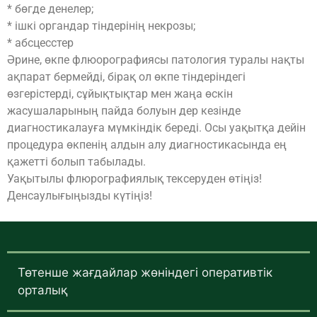
* бөгде денелер;
* ішкі органдар тіндерінің некрозы;
* абсцесстер
Әрине, өкпе флюорографиясы патология туралы нақты
ақпарат бермейді, бірақ ол өкпе тіндеріндегі
өзгерістерді, сұйықтықтар мен жаңа өскін
жасушаларының пайда болуын дер кезінде
диагностикалауға мүмкіндік береді. Осы уақытқа дейін
процедура өкпенің алдын алу диагностикасында ең
қажетті болып табылады.
Уақытылы флюрографиялық тексеруден өтіңіз!
Денсаулығыңызды күтіңіз!
Төтенше жағдайлар жөніндегі оперативтік
орталық