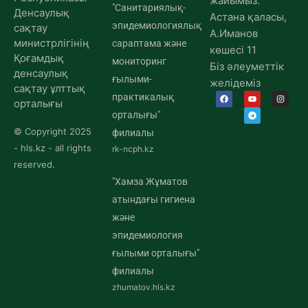
жайымыз:
"Санитариялық-
Денсаулық
Астана қаласы,
эпидемиологиялық
сақтау
А.Иманов
министрлігінің
сараптама және
көшесі 11
Қоғамдық
мониторинг
Біз әлеуметтік
денсаулық
ғылыми-
желідеміз
сақтау ұлттық
практикалық
орталығы
орталығы"
© Copyright 2025
филиалы
- hls.kz - all rights
rk-ncph.kz
reserved.
"Хамза Жұматов
атындағы гигиена
және
эпидемиология
ғылыми орталығы"
филиалы
zhumatov.hls.kz