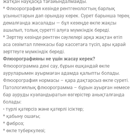
жатқан науқасқа тағайындалмайды.
* Флюорография кезінде рентгенологтың барлық
ұсыныстарын дәл орындау керек. Сурет барынша терең
демалғанда жасалады — бұл кезеңде өкпе жақсы
ашылып, толық суретті алуға мүмкіндік береді.
* Зерттеу кезінде рентген сәулелері арқа жақтан өтіп
аса сезімтал пленкасы бар кассетаға түсіп, ары қарай
зерттеуге мүмкіндік береді.
Флюорографияны не үшін жасау керек?
Флюорограмма дені сау, бұрын ешқандай өкпе
ауруларымен ауырмаған адамда қалыпты болады.
Флюорография нормасы – қара дақтарсыз өкпе суреті.
Патологиялық флюорограмма – бұрын ауырған немесе
бар ауруды куәландыратын өзгерістер анықталғанда
болады:
• түрлі қатерсіз және қатерлі ісіктер;
* қабыну ошағы;
* фиброз;
* өкпе туберкулезі;