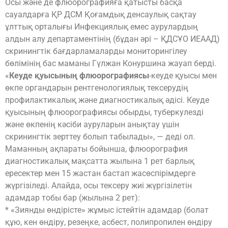
Осы және де флюорографияға қатысты басқа
сауалдарға ҚР ДСМ Қоғамдық денсаулық сақтау
ұлттық орталығы Инфекциялық емес аурулардың
алдын алу департаментінің (бұдан әрі – ҚДСҰО ИЕААД)
скринингтік бағдарламаларды мониторингілеу
бөлімінің бас маманы Гүлжан Конуршина жауап берді.
«
Кеуде қуысының флюорографиясы
-кеуде қуысы мен
өкпе органдарын рентгенологиялық тексерудің
профилактикалық және диагностикалық әдісі. Кеуде
қуысының флюорографиясы обырды, туберкулезді
және өкпенің кәсіби ауруларын анықтау үшін
скринингтік зерттеу болып табылады», — деді ол.
Маманның ақпараты бойынша, флюорография
диагностикалық мақсатта жылына 1 рет барлық
ересектер мен 15 жастан бастап жасөспірімдерге
жүргізіледі. Алайда, осы тексеру жиі жүргізілетін
адамдар тобы бар (жылына 2 рет):
* «Зиянды өндірісте» жұмыс істейтін адамдар (болат
құю, кен өндіру, резеңке, асбест, полипропилен өндіру