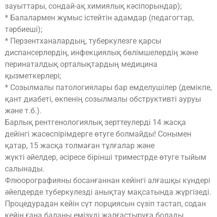
зауыттары, сондай-ақ химиялық кәсіпорындар);
* Балалармен жұмыс істейтін адамдар (педагогтар,
тәрбиеші);
* Перзентханалардың, туберкулезге қарсы
диспансерлердің, инфекциялық бөлімшелердің және
перинаталдық орталықтардың медицина
қызметкерлері;
* Созылмалы патологиялары бар емделушілер (демікпе,
қант диабеті, өкпенің созылмалы обструктивті ауруы
және т.б.).
Барлық рентгенологиялық зерттеулерді 14 жасқа
дейінгі жасөспірімдерге өтуге болмайды! Сонымен
қатар, 15 жасқа толмаған тұлғалар және
жүкті әйелдер, әсіресе бірінші триместрде өтуге тыйым
салынады.
Флюорографияны босанғаннан кейінгі алғашқы күндері
әйелдерде туберкулезді анықтау мақсатында жүргізеді.
Процедурадан кейін сүт порциясын сүзіп тастап, содан
кейін ғана баланы емізуді жалғастыруға болады.