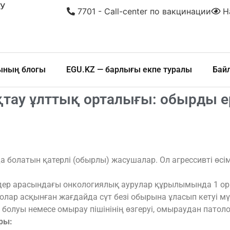
У
7701 - Call-center по вакцинации
На
шының блогы
EGU.KZ — барлығы екпе туралы
Бай
тау ұлттық орталығы: обырды е
айда болатын қатерлі (обырлы) жасушалар. Ол агрессивті 
дер арасындағы онкологиялық аурулар құрылымында 1 оры
, олар асқынған жағдайда сүт безі обырына ұласып кетуі мү
 болуы немесе омырау пішінінің өзгеруі, омыраудан пато
ры: