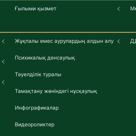
Ғылыми қызмет
М
Жұқпалы емес аурулардың алдын алу
Д
Психикалық денсаулық
Тәуелділік туралы
Тамақтану жөніндегі нұсқаулық
Инфографикалар
Видеороликтер