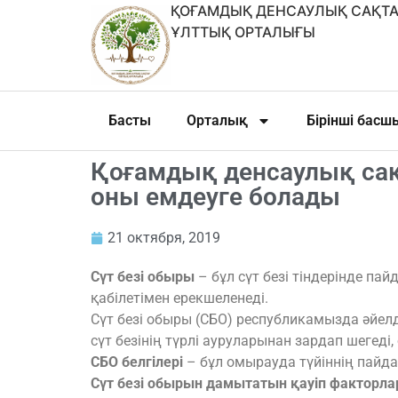
ҚОҒАМДЫҚ ДЕНСАУЛЫҚ САҚТА
ҰЛТТЫҚ ОРТАЛЫҒЫ
Басты
Орталық
Бірінші бас
Қоғамдық денсаулық сақ
оны емдеуге болады
21 октября, 2019
Сүт безі обыры
– бұл сүт безі тіндерінде п
қабілетімен ерекшеленеді.
Сүт безі обыры (СБО) республикамызда әйел
сүт безінің түрлі ауруларынан зардап шегеді
СБО белгілері
– бұл омырауда түйіннің пайда
Сүт безі обырын дамытатын қауіп факторла