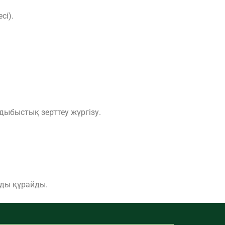
сі).
дыбыстық зерттеу жүргізу.
-ды құрайды.