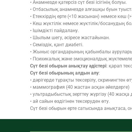
• Анамнезде қатерсіз сүт безі ісігінің болуы.
• Отбасылық анамнезде алғашқы буын туыста
• Етеккірдің ерте (<10 жасынан) немесе кеш 
• Кеш жүктілік немесе жүктілік/босанудың б
• Ішімдікті пайдалану.
• Шылым шегу, әсіресе жастайынан.
• Семіздік, қант диабеті.
• Жыныс органдарының қабынбалы аурулары, 
• Психикалық және эмоционалдық жүктемелер
Сүт безі обырын анықтау әдістері
: қарап те
Сүт безі обырының алдын алу
:
• дәрігерде тұрақты тексерілу, скринингтен өт
• маммография (40 жастан асқан әйелдерге)
• ультрадыбыстық зерттеу жүргізу (40 жасқа д
• ай сайын өздігінен тексеруден өту.
Сүт безі обырын ерте сатысында анықтаса, 