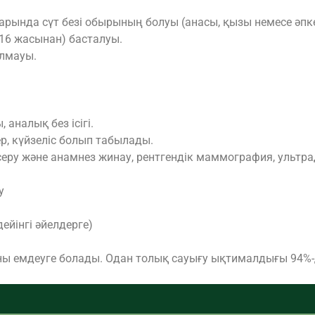
рында сүт безі обырының болуы (анасы, қызы немесе әпке
(>16 жасынан) басталуы.
олмауы.
аналық без ісігі.
, күйзеліс болып табылады.
ксеру және анамнез жинау, рентгендік маммография, ультра
у
ейінгі әйелдерге)
оны емдеуге болады. Одан толық сауығу ықтималдығы 94%