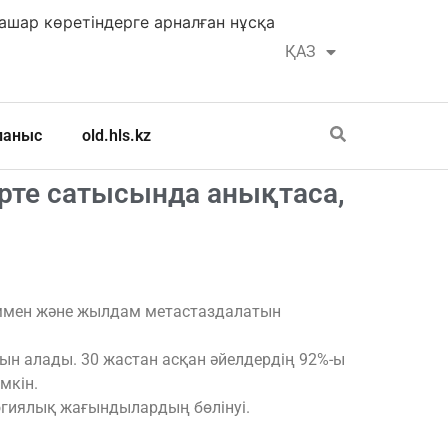
шар көретіндерге арналған нұсқа
ҚАЗ
РУС
ланыс
old.hls.kz
рте сатысында анықтаса,
өсіммен және жылдам метастаздалатын
н алады. 30 жастан асқан әйелдердің 92%-ы
мкін.
логиялық жағындылардың бөлінуі.