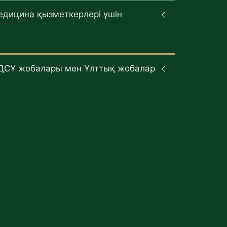
едицина қызметкерлері үшін
ДСҰ жобалары мен Ұлттық жобалар