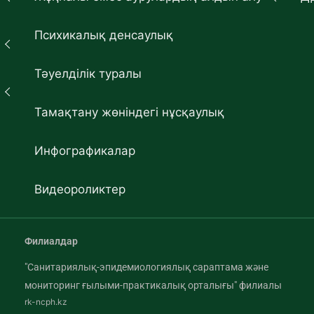
Психикалық денсаулық
Тәуелділік туралы
Тамақтану жөніндегі нұсқаулық
Инфографикалар
Видеороликтер
Филиалдар
"Санитариялық-эпидемиологиялық сараптама және
мониторинг ғылыми-практикалық орталығы" филиалы
rk-ncph.kz