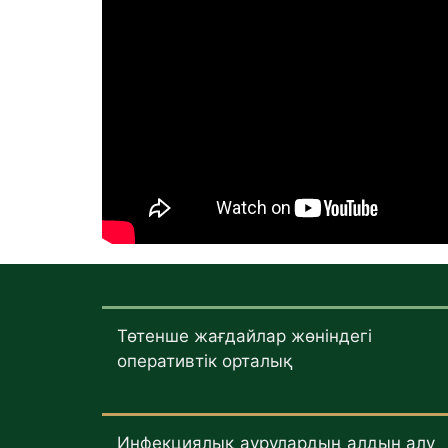
Төтенше жағдайлар жөніндегі
оперативтік орталық
Инфекциялық аурулардың алдын алу