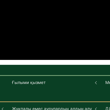
Ғылыми қызмет
М
Жұқпалы емес аурулардың алдын алу
Д