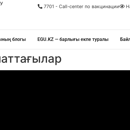
У
7701 - Call-center по вакцинации
На
шының блогы
EGU.KZ — барлығы екпе туралы
Бай
наттағылар