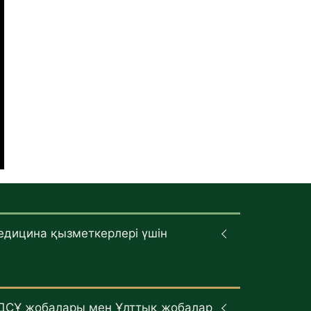
едицина қызметкерлері үшін
ДСҰ жобалары мен Ұлттық жобалар