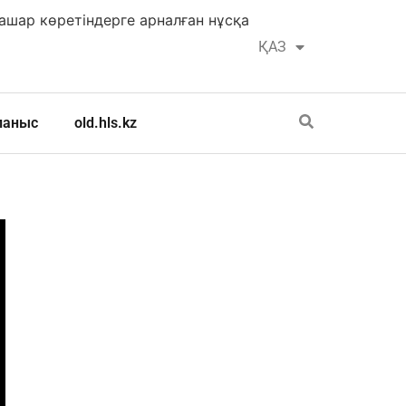
шар көретіндерге арналған нұсқа
ҚАЗ
РУС
ланыс
old.hls.kz