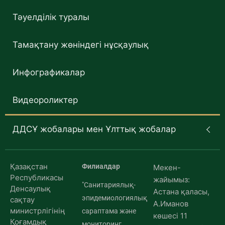
Тәуелділік туралы
Тамақтану жөніндегі нұсқаулық
Инфографикалар
Видеороликтер
ДДСҰ жобалары мен Ұлттық жобалар
Қазақстан
Филиалдар
Мекен-
Республикасы
жайымыз:
"Санитариялық-
Денсаулық
Астана қаласы,
эпидемиологиялық
сақтау
А.Иманов
министрлігінің
сараптама және
көшесі 11
Қоғамдық
мониторинг