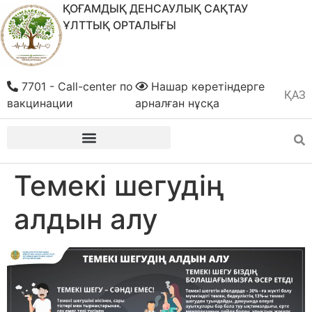
ҚОҒАМДЫҚ ДЕНСАУЛЫҚ САҚТАУ
ҰЛТТЫҚ ОРТАЛЫҒЫ
7701 - Call-center по
Нашар көретіндерге
ҚАЗ
РУС
вакцинации
арналған нұсқа
Темекі шегудің
алдын алу