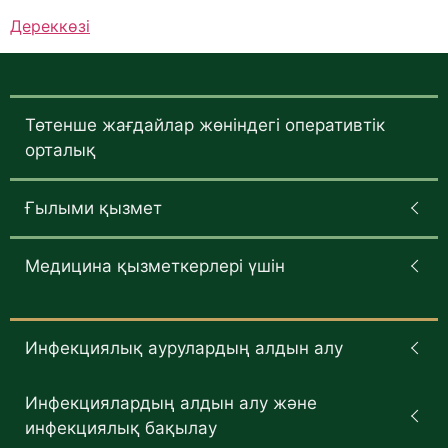
Дереккөзі
Төтенше жағдайлар жөніндегі оперативтік
орталық
Ғылыми қызмет
Медицина қызметкерлері үшін
Инфекциялық аурулардың алдын алу
Инфекциялардың алдын алу және
инфекциялық бақылау