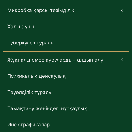
Микробка қарсы төзімділік
Халық үшін
Туберкулез туралы
Жұқпалы емес аурулардың алдын алу
Психикалық денсаулық
Тәуелділік туралы
Тамақтану жөніндегі нұсқаулық
Инфографикалар