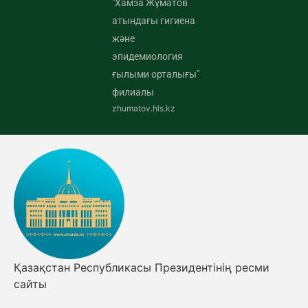
"Хамза Жұматов
атындағы гигиена
және
эпидемиология
ғылыми орталығы"
филиалы
zhumatov.hls.kz
Қазақстан Республикасы Президентінің ресми
сайты