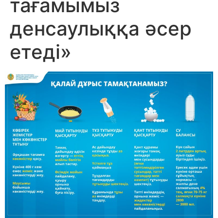
тағамымыз
денсаулыққа әсер
етеді»