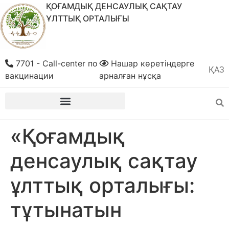
ҚОҒАМДЫҚ ДЕНСАУЛЫҚ САҚТАУ
ҰЛТТЫҚ ОРТАЛЫҒЫ
7701 - Call-center по
Нашар көретіндерге
ҚАЗ
РУС
вакцинации
арналған нұсқа
«Қоғамдық
денсаулық сақтау
ұлттық орталығы:
тұтынатын