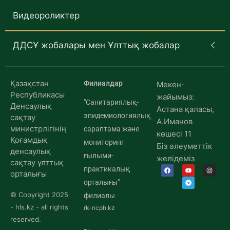
Видеороликтер
ДДСҰ жобалары мен Ұлттық жобалар
Қазақстан
Филиалдар
Мекен-
Республикасы
жайымыз:
"Санитариялық-
Денсаулық
Астана қаласы,
эпидемиологиялық
сақтау
А.Иманов
министрлігінің
сараптама және
көшесі 11
Қоғамдық
мониторинг
Біз әлеуметтік
денсаулық
ғылыми-
желідеміз
сақтау ұлттық
практикалық
орталығы
орталығы"
© Copyright 2025
филиалы
- hls.kz - all rights
rk-ncph.kz
reserved.