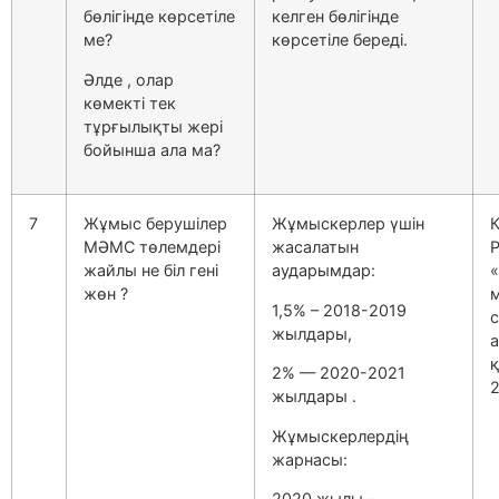
бөлігінде көрсетіле
келген бөлігінде
ме?
көрсетіле береді.
Әлде , олар
көмекті тек
тұрғылықты жері
бойынша ала ма?
7
Жұмыс берушілер
Жұмыскерлер үшін
МӘМС төлемдері
жасалатын
жайлы не біл гені
аударымдар:
«
жөн ?
1,5% – 2018-2019
с
жылдары,
а
2% — 2020-2021
2
жылдары .
Жұмыскерлердің
жарнасы:
2020 жылы –