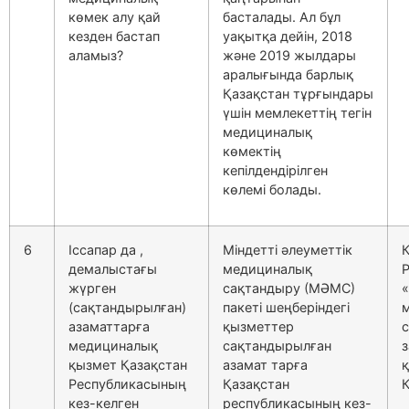
көмек алу қай
басталады. Ал бұл
кезден бастап
уақытқа дейін, 2018
аламыз?
және 2019 жылдары
аралығында барлық
Қазақстан тұрғындары
үшін мемлекеттің тегін
медициналық
көмектің
кепілдендірілген
көлемі болады.
6
Іссапар да ,
Міндетті әлеуметтік
демалыстағы
медициналық
жүрген
сақтандыру (МӘМС)
«
(сақтандырылған)
пакеті шеңберіндегі
азаматтарға
қызметтер
медициналық
сақтандырылған
з
қызмет Қазақстан
азамат тарға
Республикасының
Қазақстан
Қ
кез-келген
республикасының кез-