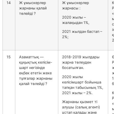
14
Ж ұмыскерлер
Ж ұмыскерлер
жарнаны қалай
жарнасы :
төлейді ?
«
2020 жылы –
жалақыдан 1%,
з
2021 жылдан бастап –
2%;
2
15
Азаматтық —
2018-2019 жылдары
Ө
құқықтық келісім-
жарна төлеуден
шарт негізінде
босатылған.
еңбек ететін жеке
2020 жылы
тұлғалар жарнаны
келісімшарт бойынша
қалай төлейді ?
б
тапқан табысының 1%,
2021 жылы – 2%.
Жарнаны қызмет ті
«
алушы (салық агенті)
ұстап қалады және