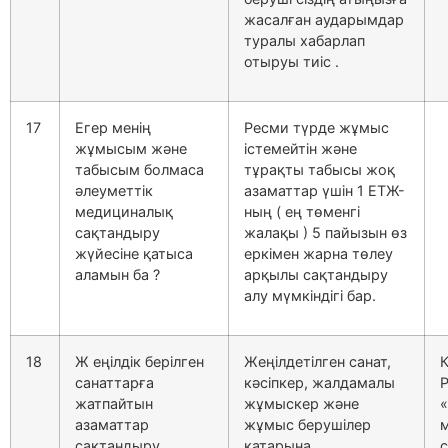
жасалған аударымдар
туралы хабарлап
отыруы тиіс .
17
Егер менің
Ресми түрде жұмыс
жұмысым және
істемейтін және
табысым болмаса
тұрақты табысы жоқ
әлеуметтік
азаматтар үшін 1 ЕТЖ-
медициналық
ның ( ең төменгі
сақтандыру
жалақы ) 5 пайызын өз
жүйесіне қатыса
еркімен жарна төлеу
аламын ба ?
арқылы сақтандыру
алу мүмкіндігі бар.
18
Ж еңілдік берілген
Жеңілдетілген санат,
санаттарға
кәсіпкер, жалдамалы
жатпайтын
жұмыскер және
«
азаматтар
жұмыс берушілер
сақтандыру
қатарына