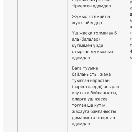
тіркелген адамдар
к
д
Жұмыс істемейтін
жүкті әйелдер
ө
т
Үш жасқа толмаған б
ала (балалар)
күтімімен үйде
4
отырған жұмыссыз
м
адамдар
Бала тууына
байланысты, жаңа
туылған нәрестені
(нәрестелерді) асырап
алу ын а байланысты,
оларға үш жасқа
толған ша күтім
жасауға байланысты
демалыста отырғ ан
адамдар