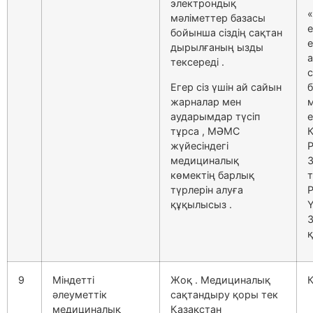
электрондық
«
мәліметтер базасы
бойынша сіздің сақтан
е
дырылғаның ызды
а
тексереді .
с
Егер сіз үшін ай сайын
жарналар мен
аударымдар түсіп
е
тұрса , МӘМС
жүйесіндегі
медициналық
көмектің барлық
түрлерін алуға
құқылысыз .
Ү
қ
9
Міндетті
Жоқ . Медициналық
К
әлеуметтік
сақтандыру қоры тек
медициналық
Қазақстан