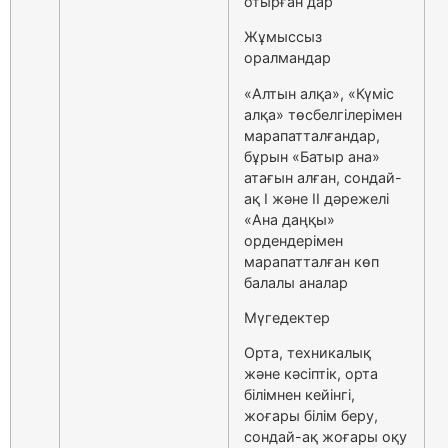
отырған дар
Жұмыссыз
оралмандар
«Алтын алқа», «Күміс
алқа» төсбелгілерімен
марапатталғандар,
бұрын «Батыр ана»
атағын алған, сондай-
ақ І және ІІ дәрежелі
«Ана даңқы»
ордендерімен
марапатталған көп
балалы аналар
Мүгедектер
Орта, техникалық
және кәсіптік, орта
білімнен кейінгі,
жоғары білім беру,
сондай-ақ жоғары оқу