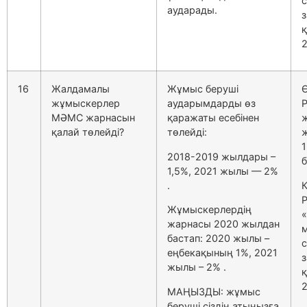
аударады.
з
2
16
Жалдамалы
Жұмыс беруші
Ө
жұмыскерлер
аударымдарды өз
МӘМС жарнасын
қаражаты есебінен
қалай төлейді?
төлейді:
2018-2019 жылдары –
б
1,5%, 2021 жылы — 2%
.
Жұмыскерлердің
«
жарнасы 2020 жылдан
бастап: 2020 жылы –
еңбекақының 1%, 2021
з
жылы – 2% .
2
МАҢЫЗДЫ: жұмыс
беруші сіздің атыңызға