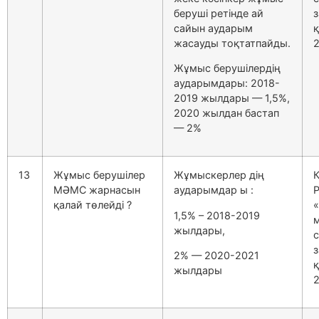
беруші ретінде ай
з
сайын аударым
жасауды тоқтатпайды.
2
Жұмыс берушілердің
аударымдары: 2018-
2019 жылдары — 1,5%,
2020 жылдан бастап
— 2%
13
Жұмыс берушілер
Жұмыскерлер дің
МӘМС жарнасын
аударымдар ы :
қалай төлейді ?
«
1,5% – 2018-2019
жылдары,
з
2% — 2020-2021
жылдары
2