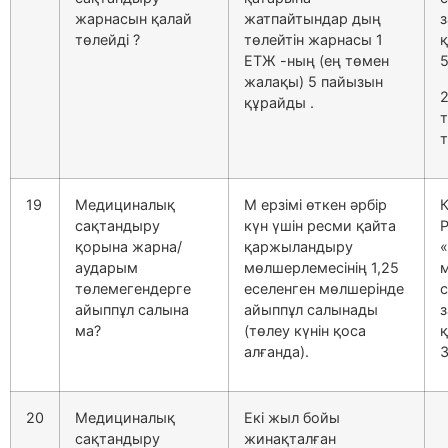
жарнасын қалай
жатпайтындар дың
з
төлейді ?
төлейтін жарнасы 1
ЕТЖ -ның (ең төмен
5
жалақы) 5 пайызын
2
құрайды .
т
т
19
Медициналық
М ерзімі өткен әрбір
сақтандыру
күн үшін ресми қайта
қорына жарна/
қаржыландыру
«
аударым
мөлшерлемесінің 1,25
төлемегендерге
еселенген мөлшерінде
айыппұл салына
айыппұл салынады
з
ма?
(төлеу күнін қоса
алғанда).
3
20
Медициналық
Екі жыл бойы
сақтандыру
жинақталған