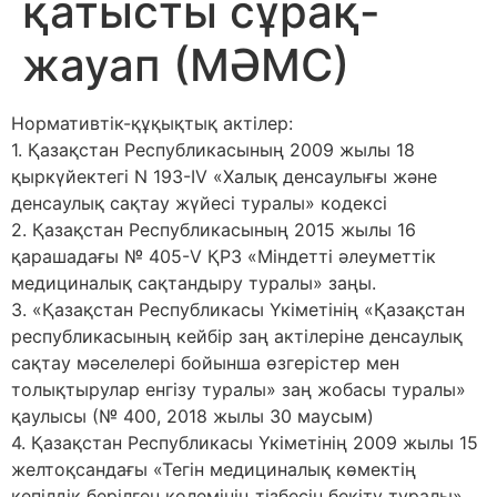
қатысты сұрақ-
жауап (МӘМС)
Нормативтік-құқықтық актілер:
1. Қазақстан Республикасының 2009 жылы 18
қыркүйектегі N 193-IV «Халық денсаулығы және
денсаулық сақтау жүйесі туралы» кодексі
2. Қазақстан Республикасының 2015 жылы 16
қарашадағы № 405-V ҚРЗ «Міндетті әлеуметтік
медициналық сақтандыру туралы» заңы.
3. «Қазақстан Республикасы Үкіметінің «Қазақстан
республикасының кейбір заң актілеріне денсаулық
сақтау мәселелері бойынша өзгерістер мен
толықтырулар енгізу туралы» заң жобасы туралы»
қаулысы (№ 400, 2018 жылы 30 маусым)
4. Қазақстан Республикасы Үкіметінің 2009 жылы 15
желтоқсандағы «Тегін медициналық көмектің
кепілдік берілген көлемінің тізбесін бекіту туралы»