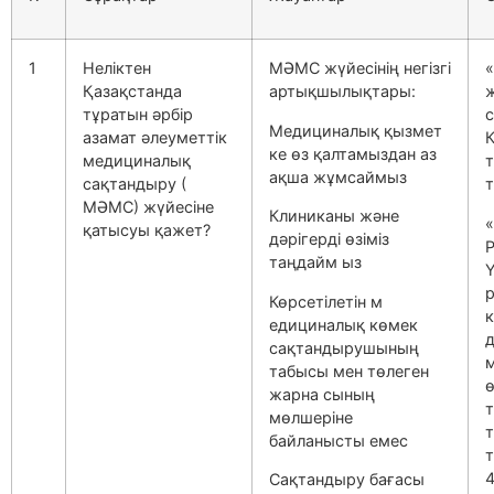
1
Неліктен
МӘМС жүйесінің негізгі
Қазақстанда
артықшылықтары:
тұратын әрбір
с
Медициналық қызмет
азамат әлеуметтік
К
ке өз қалтамыздан аз
медициналық
ақша жұмсаймыз
сақтандыру
(
МӘМС
) жүйесіне
Клиниканы және
қатысуы қажет
?
дәрігерді өзіміз
таңдайм ыз
Ү
Көрсетілетін м
к
едициналық көмек
д
сақтандырушының
табысы мен төлеген
ө
жарна сының
т
мөлшеріне
байланысты емес
4
Сақтандыру бағасы