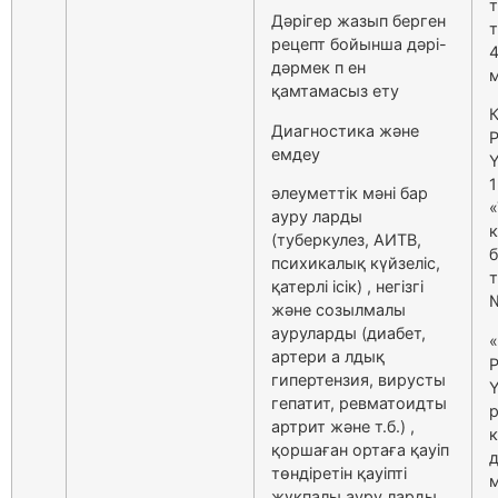
Дәрігер жазып берген
рецепт бойынша дәрі-
4
дәрмек п ен
м
қамтамасыз ету
Диагностика және
емдеу
Ү
1
әлеуметтік мәні бар
«
ауру ларды
к
(туберкулез, АИТВ,
б
психикалық күйзеліс,
т
қатерлі ісік) , негізгі
және созылмалы
ауруларды (диабет,
артери а лдық
гипертензия, вирусты
Ү
гепатит, ревматоидты
артрит және т.б.) ,
к
қоршаған ортаға қауіп
д
төндіретін қауіпті
жұқпалы ауру ларды