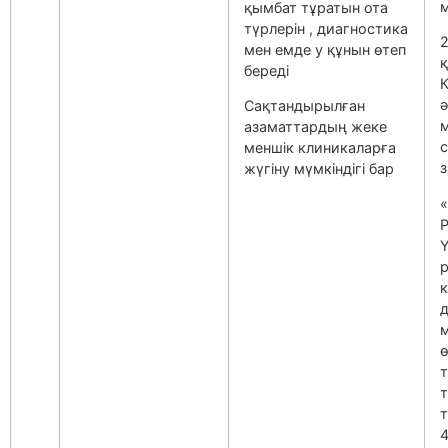
м
қымбат тұратын ота
түрлерін , диагностика
2
мен емде у құнын өтеп
береді
Қ
ә
Сақтандырылған
азаматтардың жеке
меншік клиникаларға
з
жүгіну мүмкіндігі бар
Ү
к
д
ө
т
4