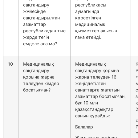
сақтандыру
республикасы
жүйесінде
аумағында
сақтандырылған
көрсетілген
азаматтар
медициналық
республикадан тыс
қызметтер ақысын
жерде тегін
ғана өтейді.
емделе ала ма?
10
Медициналық
Медициналық
сақтандыру
сақтандыру қорына
қорына жарна
жарна төлеуден 16
«
төлеуден кімдер
жеңілдетілген
босатылған?
санаттарға жататын
азаматтар босатылған,
з
бұл 10 млн
қазақстандықтар
2
санын құрайды:
Балалар
Ү
Жұмыссыз ретінде