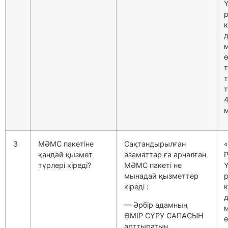
Ү
к
д
ө
т
4
м
3
МӘМС пакетіне
Сақтандырылған
қандай қызмет
азаматтар ға арналған
түрлері кіреді?
МӘМС пакеті не
Ү
мынадай қызметтер
кіреді :
к
д
— Әрбір адамның
ӨМІР СҮРУ САПАСЫН
ө
арттыратын