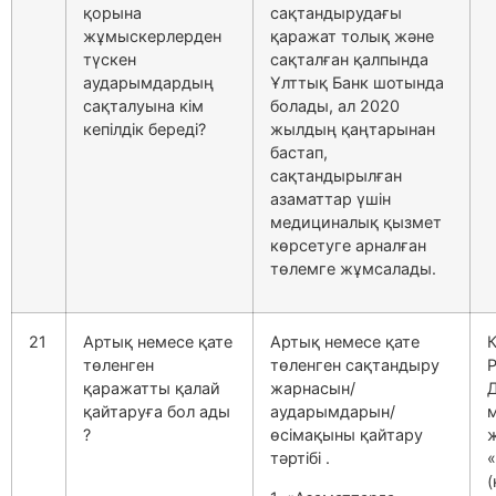
қорына
сақтандырудағы
жұмыскерлерден
қаражат толық және
түскен
сақталған қалпында
аударымдардың
Ұлттық Банк шотында
сақталуына кім
болады, ал 2020
кепілдік береді?
жылдың қаңтарынан
бастап,
сақтандырылған
азаматтар үшін
медициналық қызмет
көрсетуге арналған
төлемге жұмсалады.
21
Артық немесе қате
Артық немесе қате
төленген
төленген сақтандыру
қаражатты қалай
жарнасын/
қайтаруға бол ады
аударымдарын/
м
?
өсімақыны қайтару
тәртібі .