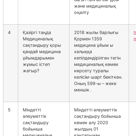
және медициналық
оңалту
4
Қазіргі таңда
2018 жылы барлығы
h
Медициналық
Қормен 1359
m
сақтандыру қоры
медицина ұйым ы
қандай медицина
халыққа
ұйымдарымен
кепілдендірілген тегін
жұмыс істеп
медициналық көмек
жатыр?
көрсету туралы
келісім-шарт бекіткен.
Оның 599-ы – жеке
меншік .
5
Міндетті
Міндетті әлеуметтік
әлеуметтік
сақтандыру бойынша
сақтандыру
көмек алу 2020
бойынша
жылдың 01
медициналық
қаңтарынан