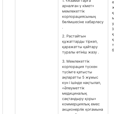
1. «Азаматтарға
е
арналған ү кімет»
мемлекеттік
корпорациясының
м
бөлімшесіне хабарласу
.
(
қ
2. Растайтын
қ
құжаттарды тіркеп,
қаражатты қайтару
туралы өтініш жазу .
3. Мемлекеттік
корпорация түскен
түсімге қатысты
ақпаратты 5 жұмыс
күн і ішінде нақтылап,
«Әлеуметтік
медициналық
сақтандыру қоры»
коммерциялық емес
акционерлік қоғамына