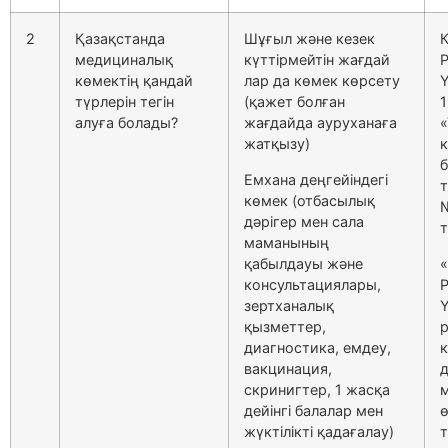
2
Қазақстанда
Шұғыл және кезек
медициналық
күттірмейтін жағдай
көмектің қандай
лар да көмек көрсету
Ү
түрлерін тегін
(қажет болған
1
алуға болады?
жағдайда ауруханаға
«
жатқызу)
к
б
Емхана деңгейіндегі
т
көмек (отбасылық
дәрігер мен сала
т
маманының
қабылдауы және
консультациялары,
зертханалық
Ү
қызметтер,
диагностика, емдеу,
к
вакцинация,
д
скринигтер, 1 жасқа
дейінгі балалар мен
ө
жүктілікті қадағалау)
т