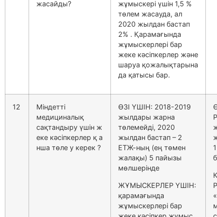
жасайды?
жұмыскері үшін 1,5 %
төлем жасауда, ал
2020 жылдан бастап
2% . Қарамағында
жұмыскерлері бар
жеке кәсіпкерлер және
шаруа қожалықтарына
да қатысы бар.
12
Міндетті
ӨЗІ ҮШІН: 2018-2019
Ө
медициналық
жылдары жарна
сақтандыру үшін ж
төлемейді, 2020
еке кәсіпкерлер қ а
жылдан бастап – 2
нша төле у керек ?
ЕТЖ-ның (ең төмен
жалақы) 5 пайызы
б
мөлшерінде
ЖҰМЫСКЕРЛЕР ҮШІН:
қарамағында
«
жұмыскерлері бар
жеке кәсіпкер жұмыс