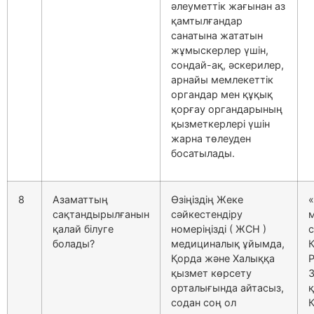
әлеуметтік жағынан аз
қамтылғандар
санатына жататын
жұмыскерлер үшін,
сондай-ақ, әскерилер,
арнайы мемлекеттік
органдар мен құқық
қорғау органдарының
қызметкерлері үшін
жарна төлеуден
босатылады.
8
Азаматтың
Өзіңіздің Жеке
«
сақтандырылғанын
сәйкестендіру
қалай білуге
номеріңізді ( ЖСН )
болады?
медициналық ұйымда,
Қорда және Халыққа
қызмет көрсету
орталығында айтасыз,
содан соң ол
Қ