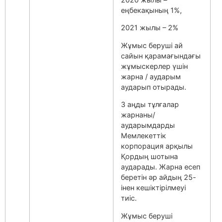
еңбекақының 1%,
2021 жылы – 2%
Жұмыс беруші ай
сайын қарамағындағы
жұмыскерлер үшін
жарна / аударым
аударып отырады.
З аңды тұлғалар
жарнаны/
аударымдарды
Мемлекеттік
корпорация арқылы
Қордың шотына
аударады. Жарна есеп
беретін әр айдың 25-
інен кешіктірілмеуі
тиіс.
Жұмыс беруші