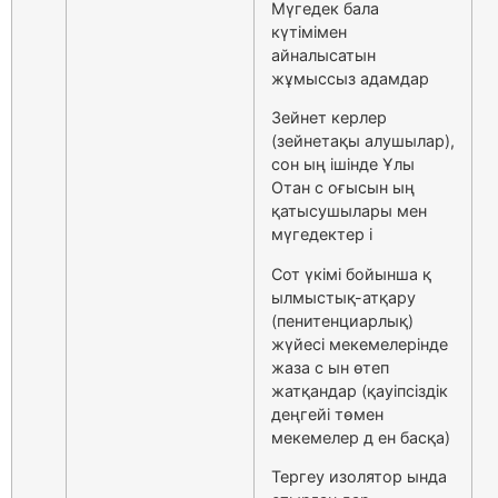
Мүгедек бала
күтімімен
айналысатын
жұмыссыз адамдар
Зейнет керлер
(зейнетақы алушылар),
сон ың ішінде Ұлы
Отан с оғысын ың
қатысушылары мен
мүгедектер і
Сот үкімі бойынша қ
ылмыстық-атқару
(пенитенциарлық)
жүйесі мекемелерінде
жаза с ын өтеп
жатқандар (қауіпсіздік
деңгейі төмен
мекемелер д ен басқа)
Тергеу изолятор ында