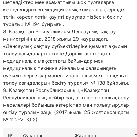
шетелдіктер мен азаматтығы жоқ тұлғаларға
кепілдендірілген медициналық көмек шеңберінде
тегін көрсетілетін қауіпті аурулар тізбесін бекіту
туралы» № 194 бұйрығы.
8. Қазақстан Республикасы Денсаулық сақтау
министрінің м.а. 2018 жылы 29 наурыздағы
«Денсаулық сақтау субъектілеріне қызмет ақысын
төлеу қағидаларын және Дәрілік заттардың,
медициналық мақсаттағы бұйымдар мен
медициналық техника айналымы саласындағы
субъектілерге фармацевтикалық қызметтер құнын
төлеу қағидаларын бекіту туралы» № 138 бұйрығы.
9. Қазақстан Республикасының «Қазақстан
Республикасының кейбір заң актілеріне салық салу
мәселелері бойынша өзгерістер мен толықтырулар
енгізу туралы» заңы (2017 жылы 25 желтоқсандағы
№ 122-VI ҚРЗ).
№
Сұрақтар
Жауаптар
С