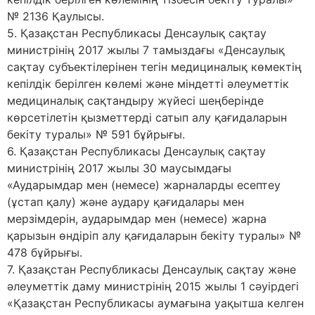
№ 2136 Қаулысы.
5. Қазақстан Республикасы Денсаулық сақтау
министрінің 2017 жылы 7 тамыздағы «Денсаулық
сақтау субъектілерінен тегін медициналық көмектің
кепілдік берілген көлемі және міндетті әлеуметтік
медициналық сақтандыру жүйесі шеңберінде
көрсетілетін қызметтерді сатып алу қағидаларын
бекіту туралы» № 591 бұйрығы.
6. Қазақстан Республикасы Денсаулық сақтау
министрінің 2017 жылы 30 маусымдағы
«Аударымдар мен (немесе) жарналарды есептеу
(ұстап қалу) және аудару қағидалары мен
мерзімдерін, аударымдар мен (немесе) жарна
қарызын өндіріп алу қағидаларын бекіту туралы» №
478 бұйрығы.
7. Қазақстан Республикасы Денсаулық сақтау және
әлеуметтік даму министрінің 2015 жылы 1 сәуірдегі
«Қазақстан Республикасы аумағына уақытша келген