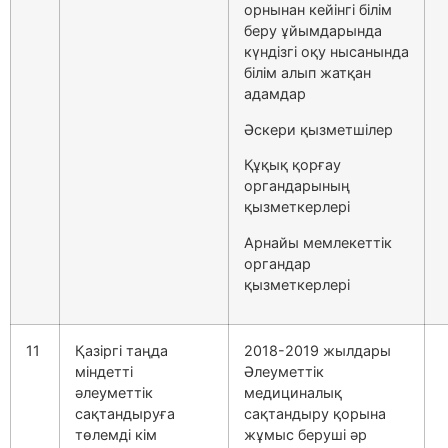
орнынан кейінгі білім
беру ұйымдарында
күндізгі оқу нысанында
білім алып жатқан
адамдар
Әскери қызметшілер
Құқық қорғау
органдарының
қызметкерлері
Арнайы мемлекеттік
органдар
қызметкерлері
11
Қазіргі таңда
2018-2019 жылдары
міндетті
Әлеуметтік
әлеуметтік
медициналық
сақтандыруға
сақтандыру қорына
төлемді кім
жұмыс беруші әр