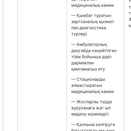
т
медициналық көмек
— Қымбат тұратын
4
зертханалық қызмет
м
пен диагностика
түрлері
— Амбулаторлық
деңгейде кеңейтілген
тізім бойынша дәрі-
дәрмекпен
қамтамасыз ету
— Стационарды
алмастыратын
медициналық көмек
— Жоспарлы түрде
ауруханаға жат ып
емделу мүмкіндігі
— Қалпына келтіруге
бағытталған ем-дом