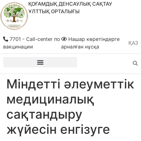
ҚОҒАМДЫҚ ДЕНСАУЛЫҚ САҚТАУ
ҰЛТТЫҚ ОРТАЛЫҒЫ
7701 - Call-center по
Нашар көретіндерге
ҚАЗ
РУС
вакцинации
арналған нұсқа
Міндетті әлеуметтік
медициналық
сақтандыру
жүйесін енгізуге