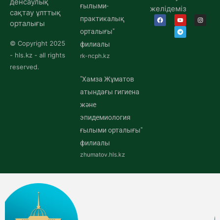
денсаулық
ғылыми-
желідеміз
сақтау ұлттық
практикалық
орталығы
орталығы"
© Copyright 2025
филиалы
- hls.kz - all rights
rk-ncph.kz
reserved.
"Хамза Жұматов
атындағы гигиена
және
эпидемиология
ғылыми орталығы"
филиалы
zhumatov.hls.kz