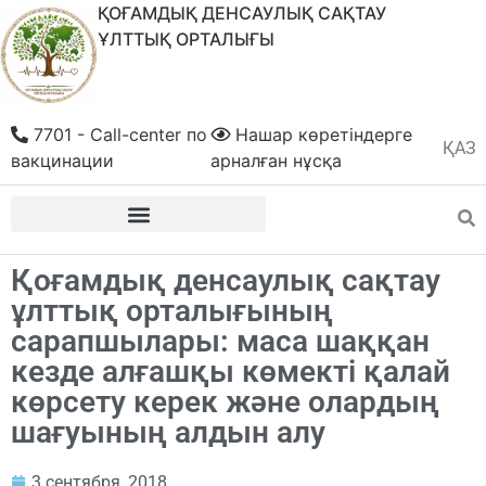
ҚОҒАМДЫҚ ДЕНСАУЛЫҚ САҚТАУ
ҰЛТТЫҚ ОРТАЛЫҒЫ
7701 - Call-center по
Нашар көретіндерге
ҚАЗ
РУС
вакцинации
арналған нұсқа
Қоғамдық денсаулық сақтау
ұлттық орталығының
сарапшылары: маса шаққан
кезде алғашқы көмекті қалай
көрсету керек және олардың
шағуының алдын алу
3 сентября, 2018