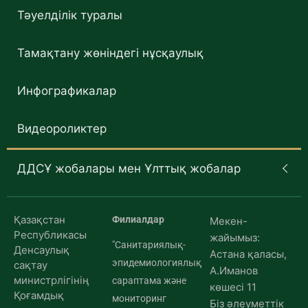
Тәуелділік туралы
Тамақтану жөніндегі нұсқаулық
Инфографикалар
Видеороликтер
ДДСҰ жобалары мен Ұлттық жобалар
Қазақстан
Филиалдар
Мекен-
Республикасы
жайымыз:
"Санитариялық-
Денсаулық
Астана қаласы,
эпидемиологиялық
сақтау
А.Иманов
министрлігінің
сараптама және
көшесі 11
Қоғамдық
мониторинг
Біз әлеуметтік