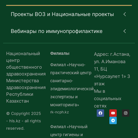
Проекты ВОЗ и Национальные проекты
Вебинары по иммунопрофилактике
Национальный
Филиалы
Адрес: г.Астана,
центр
ул. А.Иманова
Филиал «Научно-
общественного
11, БЦ
практический центр
здравоохранения
«Нурсаулет 1» 3
Министерства
санитарно-
этаж
здравоохранения
эпидемиологической
Мы в
Республики
экспертизы и
социальных
Казахстан
мониторинга»
сетях
rk-ncph.kz
© Copyright 2025
- hls.kz - all rights
Филиал «Научный
reserved.
центр гигиены и