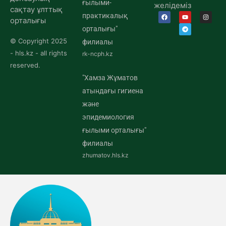
ғылыми-
желідеміз
сақтау ұлттық
практикалық
орталығы
орталығы"
© Copyright 2025
филиалы
- hls.kz - all rights
rk-ncph.kz
reserved.
"Хамза Жұматов
атындағы гигиена
және
эпидемиология
ғылыми орталығы"
филиалы
zhumatov.hls.kz