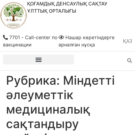
ҚОҒАМДЫҚ ДЕНСАУЛЫҚ САҚТАУ
ҰЛТТЫҚ ОРТАЛЫҒЫ
7701 - Call-center по
Нашар көретіндерге
ҚАЗ
РУС
вакцинации
арналған нұсқа
Рубрика:
Міндетті
әлеуметтік
медициналық
сақтандыру