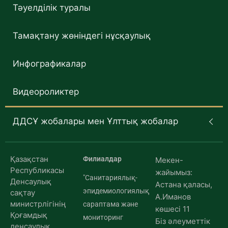
Тәуелділік туралы
Тамақтану жөніндегі нұсқаулық
Инфографикалар
Видеороликтер
ДДСҰ жобалары мен Ұлттық жобалар
Қазақстан
Филиалдар
Мекен-
Республикасы
жайымыз:
"Санитариялық-
Денсаулық
Астана қаласы,
эпидемиологиялық
сақтау
А.Иманов
министрлігінің
сараптама және
көшесі 11
Қоғамдық
мониторинг
Біз әлеуметтік
денсаулық