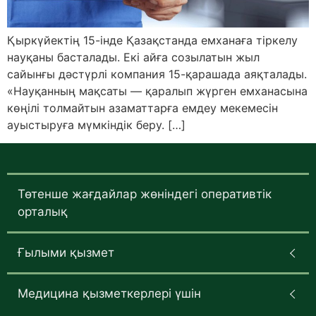
Қыркүйектің 15-інде Қазақстанда емханаға тіркелу
науқаны басталады. Екі айға созылатын жыл
сайынғы дәстүрлі компания 15-қарашада аяқталады.
«Науқанның мақсаты — қаралып жүрген емханасына
көңілі толмайтын азаматтарға емдеу мекемесін
ауыстыруға мүмкіндік беру. […]
Төтенше жағдайлар жөніндегі оперативтік
орталық
Ғылыми қызмет
Медицина қызметкерлері үшін