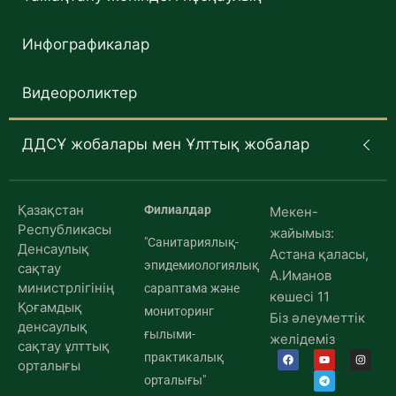
Инфографикалар
Видеороликтер
ДДСҰ жобалары мен Ұлттық жобалар
Қазақстан
Филиалдар
Мекен-
Республикасы
жайымыз:
"Санитариялық-
Денсаулық
Астана қаласы,
эпидемиологиялық
сақтау
А.Иманов
министрлігінің
сараптама және
көшесі 11
Қоғамдық
мониторинг
Біз әлеуметтік
денсаулық
ғылыми-
желідеміз
сақтау ұлттық
практикалық
орталығы
орталығы"