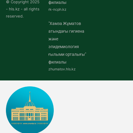
© Copyright 2025
филиалы
- hls.kz - all rights
rk-ncph.kz
reserved.
"Хамза Жұматов
атындағы гигиена
және
эпидемиология
ғылыми орталығы"
филиалы
zhumatov.hls.kz