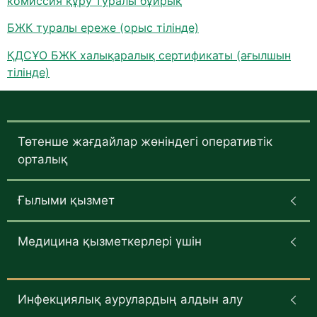
комиссия құру туралы бұйрық
БЖК туралы ереже (орыс тілінде)
ҚДСҰО БЖК халықаралық сертификаты (ағылшын
тілінде)
Төтенше жағдайлар жөніндегі оперативтік
орталық
Ғылыми қызмет
Медицина қызметкерлері үшін
Инфекциялық аурулардың алдын алу