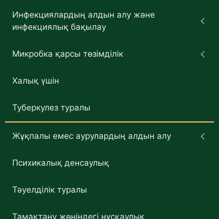
Инфекциялардың алдын алу және
инфекциялық бақылау
Микробка қарсы төзімділік
Халық үшін
Туберкулез туралы
Жұқпалы емес аурулардың алдын алу
Психикалық денсаулық
Тәуелділік туралы
Тамақтану жөніндегі нұсқаулық