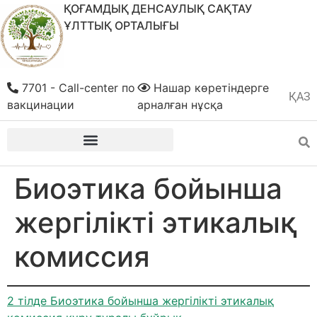
ҚОҒАМДЫҚ ДЕНСАУЛЫҚ САҚТАУ
ҰЛТТЫҚ ОРТАЛЫҒЫ
7701 - Call-center по
Нашар көретіндерге
ҚАЗ
РУС
вакцинации
арналған нұсқа
Биоэтика бойынша
жергілікті этикалық
комиссия
2 тілде Биоэтика бойынша жергілікті этикалық