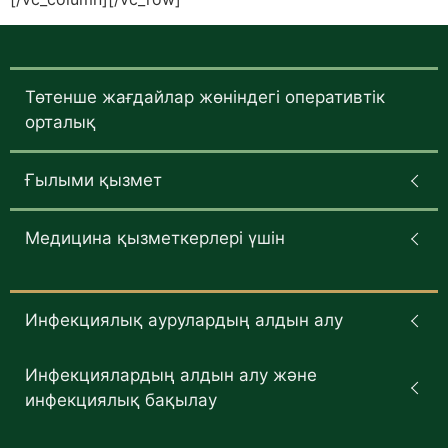
Төтенше жағдайлар жөніндегі оперативтік
орталық
Ғылыми қызмет
Медицина қызметкерлері үшін
Инфекциялық аурулардың алдын алу
Инфекциялардың алдын алу және
инфекциялық бақылау