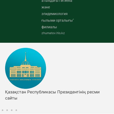
атындағы гигиена
және
эпидемиология
ғылыми орталығы"
филиалы
zhumatov.hls.kz
Қазақстан Республикасы Президентінің ресми
сайты