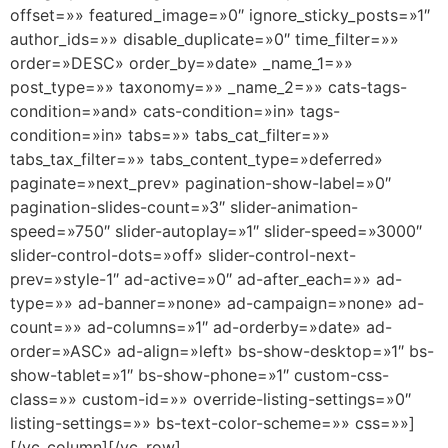
offset=»» featured_image=»0″ ignore_sticky_posts=»1″
author_ids=»» disable_duplicate=»0″ time_filter=»»
order=»DESC» order_by=»date» _name_1=»»
post_type=»» taxonomy=»» _name_2=»» cats-tags-
condition=»and» cats-condition=»in» tags-
condition=»in» tabs=»» tabs_cat_filter=»»
tabs_tax_filter=»» tabs_content_type=»deferred»
paginate=»next_prev» pagination-show-label=»0″
pagination-slides-count=»3″ slider-animation-
speed=»750″ slider-autoplay=»1″ slider-speed=»3000″
slider-control-dots=»off» slider-control-next-
prev=»style-1″ ad-active=»0″ ad-after_each=»» ad-
type=»» ad-banner=»none» ad-campaign=»none» ad-
count=»» ad-columns=»1″ ad-orderby=»date» ad-
order=»ASC» ad-align=»left» bs-show-desktop=»1″ bs-
show-tablet=»1″ bs-show-phone=»1″ custom-css-
class=»» custom-id=»» override-listing-settings=»0″
listing-settings=»» bs-text-color-scheme=»» css=»»]
[/vc_column][/vc_row]