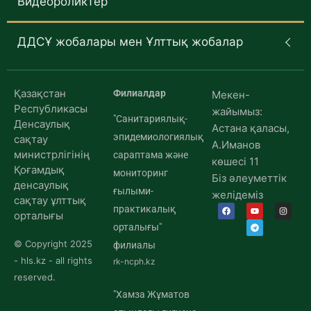
Видеороликтер
ДДСҰ жобалары мен Ұлттық жобалар
Қазақстан
Филиалдар
Мекен-
Республикасы
жайымыз:
"Санитариялық-
Денсаулық
Астана қаласы,
эпидемиологиялық
сақтау
А.Иманов
министрлігінің
сараптама және
көшесі 11
Қоғамдық
мониторинг
Біз әлеуметтік
денсаулық
ғылыми-
желідеміз
сақтау ұлттық
практикалық
орталығы
орталығы"
© Copyright 2025
филиалы
- hls.kz - all rights
rk-ncph.kz
reserved.
"Хамза Жұматов