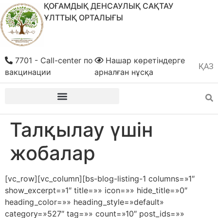
ҚОҒАМДЫҚ ДЕНСАУЛЫҚ САҚТАУ
ҰЛТТЫҚ ОРТАЛЫҒЫ
7701 - Call-center по
Нашар көретіндерге
ҚАЗ
РУС
вакцинации
арналған нұсқа
Талқылау үшін
жобалар
[vc_row][vc_column][bs-blog-listing-1 columns=»1″
show_excerpt=»1″ title=»» icon=»» hide_title=»0″
heading_color=»» heading_style=»default»
category=»527″ tag=»» count=»10″ post_ids=»»