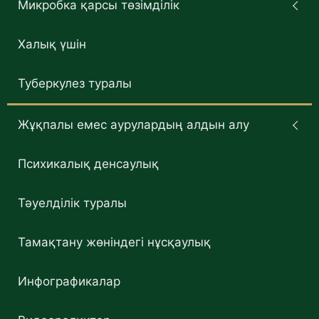
Микробка қарсы төзімділік
Халық үшін
Туберкулез туралы
Жұқпалы емес аурулардың алдын алу
Психикалық денсаулық
Тәуелділік туралы
Тамақтану жөніндегі нұсқаулық
Инфографикалар