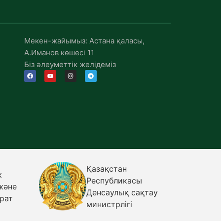
Мекен-жайымыз: Астана қаласы,
А.Иманов көшесі 11
Біз әлеуметтік желідеміз
Қазақстан
к
Республикасы
және
Денсаулық сақтау
рат
министрлігі