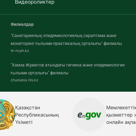
Видеороликтер
Филиалдар
"Санитариялық-эпидемиологиялық сараптама және
мониторинг ғылыми-практикалық орталығы" филиалы
rk-ncph.kz
"Хамза Жұматов атындағы гигиена және эпидемиология
ғылыми орталығы" филиалы
zhumatov.hls.kz
Қазақстан
Мемлекетті
Республикасының
қызметтер 
Үкіметі
онлайн ақпа