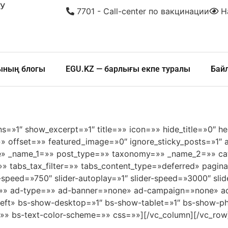
У
7701 - Call-center по вакцинации
На
шының блогы
EGU.KZ — барлығы екпе туралы
Бай
ns=»1″ show_excerpt=»1″ title=»» icon=»» hide_title=»0″ h
 offset=»» featured_image=»0″ ignore_sticky_posts=»1″ a
e» _name_1=»» post_type=»» taxonomy=»» _name_2=»» cat
=»» tabs_tax_filter=»» tabs_content_type=»deferred» pagi
-speed=»750″ slider-autoplay=»1″ slider-speed=»3000″ slide
h=»» ad-type=»» ad-banner=»none» ad-campaign=»none» a
eft» bs-show-desktop=»1″ bs-show-tablet=»1″ bs-show-p
gs=»» bs-text-color-scheme=»» css=»»][/vc_column][/vc_row