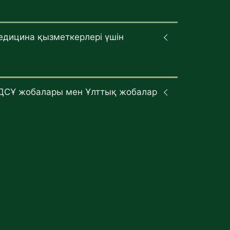
едицина қызметкерлері үшін
ДСҰ жобалары мен Ұлттық жобалар