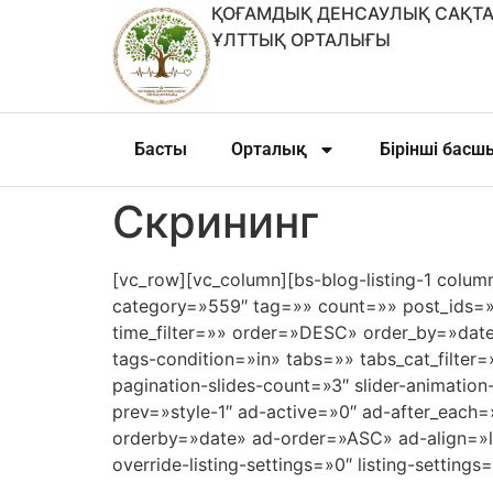
ҚОҒАМДЫҚ ДЕНСАУЛЫҚ САҚТА
ҰЛТТЫҚ ОРТАЛЫҒЫ
Басты
Орталық
Бірінші бас
Скрининг
[vc_row][vc_column][bs-blog-listing-1 colum
category=»559″ tag=»» count=»» post_ids=»»
time_filter=»» order=»DESC» order_by=»dat
tags-condition=»in» tabs=»» tabs_cat_filter
pagination-slides-count=»3″ slider-animation
prev=»style-1″ ad-active=»0″ ad-after_eac
orderby=»date» ad-order=»ASC» ad-align=»l
override-listing-settings=»0″ listing-settin