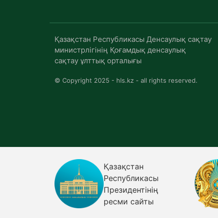
Қазақстан Республикасы Денсаулық сақтау
министрлігінің Қоғамдық денсаулық
сақтау ұлттық орталығы
© Copyright 2025 - hls.kz - all rights reserved.
Қазақстан
огиясы
Республикасы
лық
Президентінің
р
ресми сайты