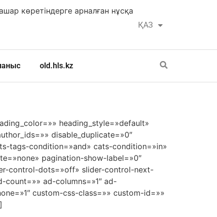
шар көретіндерге арналған нұсқа
ҚАЗ
РУС
ланыс
old.hls.kz
eading_color=»» heading_style=»default»
uthor_ids=»» disable_duplicate=»0″
s-tags-condition=»and» cats-condition=»in»
nate=»none» pagination-show-label=»0″
r-control-dots=»off» slider-control-next-
d-count=»» ad-columns=»1″ ad-
hone=»1″ custom-css-class=»» custom-id=»»
]