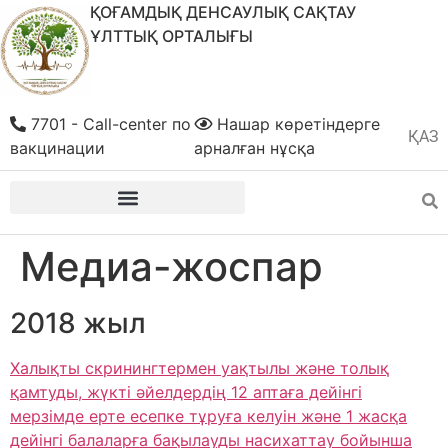
ҚОҒАМДЫҚ ДЕНСАУЛЫҚ САҚТАУ
ҰЛТТЫҚ ОРТАЛЫҒЫ
7701 - Call-center по
Нашар көретіндерге
ҚАЗ
РУС
вакцинации
арналған нұсқа
Медиа-жоспар
2018 жыл
Халықты скринингтермен уақтылы және толық
қамтуды, жүкті әйелдердің 12 аптаға дейінгі
мерзімде ерте есепке тұруға келуін және 1 жасқа
дейінгі балаларға бақылауды насихаттау бойынша