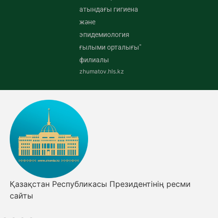
атындағы гигиена
және
эпидемиология
ғылыми орталығы"
филиалы
zhumatov.hls.kz
Қазақстан Республикасы Президентінің ресми
сайты