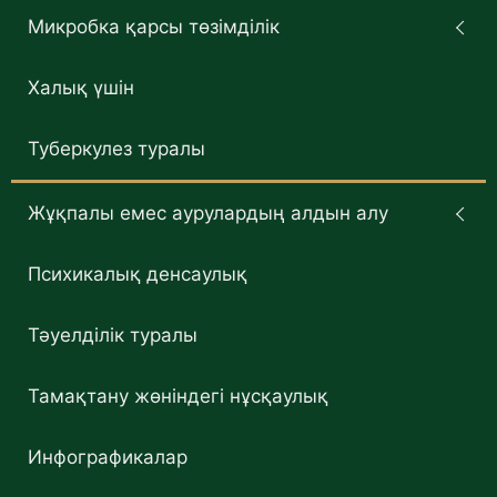
Микробка қарсы төзімділік
Халық үшін
Туберкулез туралы
Жұқпалы емес аурулардың алдын алу
Психикалық денсаулық
Тәуелділік туралы
Тамақтану жөніндегі нұсқаулық
Инфографикалар