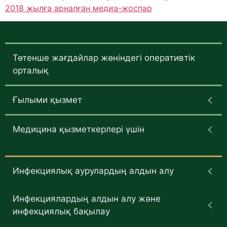
2018 жылға арналған медиа-жоспар
Төтенше жағдайлар жөніндегі оперативтік
орталық
Ғылыми қызмет
Медицина қызметкерлері үшін
Инфекциялық аурулардың алдын алу
Инфекциялардың алдын алу және
инфекциялық бақылау