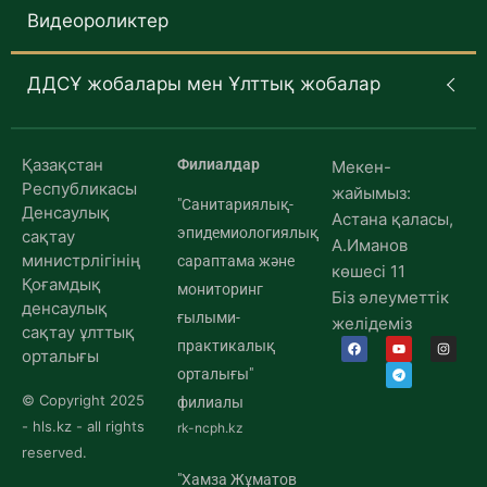
Видеороликтер
ДДСҰ жобалары мен Ұлттық жобалар
Қазақстан
Филиалдар
Мекен-
Республикасы
жайымыз:
"Санитариялық-
Денсаулық
Астана қаласы,
эпидемиологиялық
сақтау
А.Иманов
министрлігінің
сараптама және
көшесі 11
Қоғамдық
мониторинг
Біз әлеуметтік
денсаулық
ғылыми-
желідеміз
сақтау ұлттық
практикалық
орталығы
орталығы"
© Copyright 2025
филиалы
- hls.kz - all rights
rk-ncph.kz
reserved.
"Хамза Жұматов