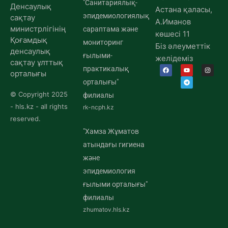
"Санитариялық-
Денсаулық
Астана қаласы,
эпидемиологиялық
сақтау
А.Иманов
министрлігінің
сараптама және
көшесі 11
Қоғамдық
мониторинг
Біз әлеуметтік
денсаулық
ғылыми-
желідеміз
сақтау ұлттық
практикалық
орталығы
орталығы"
© Copyright 2025
филиалы
- hls.kz - all rights
rk-ncph.kz
reserved.
"Хамза Жұматов
атындағы гигиена
және
эпидемиология
ғылыми орталығы"
филиалы
zhumatov.hls.kz