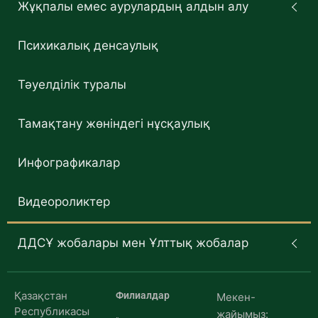
Жұқпалы емес аурулардың алдын алу
Психикалық денсаулық
Тәуелділік туралы
Тамақтану жөніндегі нұсқаулық
Инфографикалар
Видеороликтер
ДДСҰ жобалары мен Ұлттық жобалар
Қазақстан
Филиалдар
Мекен-
Республикасы
жайымыз: