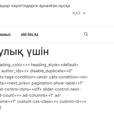
шар көретіндерге арналған нұсқа
ҚАЗ
РУС
ланыс
old.hls.kz
улық үшін
eading_color=»» heading_style=»default»
 author_ids=»» disable_duplicate=»0″
s-tags-condition=»and» cats-condition=»in»
nate=»next_prev» pagination-show-label=»1″
r-control-dots=»off» slider-control-next-
d-count=»» ad-columns=»1″ ad-
hone=»1″ custom-css-class=»» custom-id=»»
]