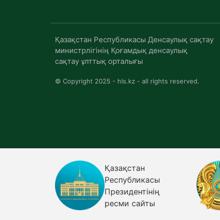
Қазақстан Республикасы Денсаулық сақтау
министрлігінің Қоғамдық денсаулық
сақтау ұлттық орталығы
© Copyright 2025 - hls.kz - all rights reserved.
Қазақстан
огиясы
Республикасы
лық
Президентінің
р
ресми сайты