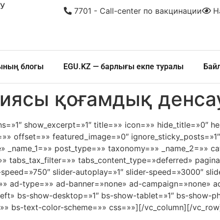
У
7701 - Call-center по вакцинации
На
шының блогы
EGU.KZ — барлығы екпе туралы
Бай
иясы қоғамдық денса
ns=»1″ show_excerpt=»1″ title=»» icon=»» hide_title=»0″ h
»» offset=»» featured_image=»0″ ignore_sticky_posts=»1″
e» _name_1=»» post_type=»» taxonomy=»» _name_2=»» cat
=»» tabs_tax_filter=»» tabs_content_type=»deferred» pagi
-speed=»750″ slider-autoplay=»1″ slider-speed=»3000″ slide
h=»» ad-type=»» ad-banner=»none» ad-campaign=»none» a
eft» bs-show-desktop=»1″ bs-show-tablet=»1″ bs-show-p
gs=»» bs-text-color-scheme=»» css=»»][/vc_column][/vc_row