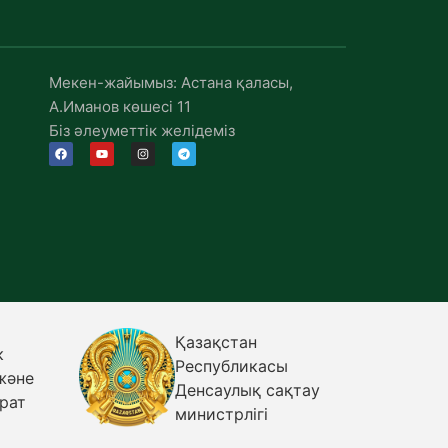
Мекен-жайымыз: Астана қаласы,
А.Иманов көшесі 11
Біз әлеуметтік желідеміз
Қазақстан
к
Республикасы
және
Денсаулық сақтау
рат
министрлігі