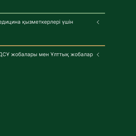
едицина қызметкерлері үшін
ДСҰ жобалары мен Ұлттық жобалар