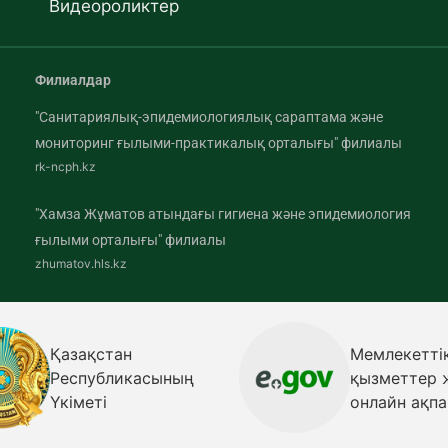
Видеороликтер
Филиалдар
"Санитариялық-эпидемиологиялық сараптама және
мониторинг ғылыми-практикалық орталығы" филиалы
rk-ncph.kz
"Хамза Жұматов атындағы гигиена және эпидемиология
ғылыми орталығы" филиалы
zhumatov.hls.kz
Қазақстан
Мемлекетті
Республикасының
қызметтер 
Үкіметі
онлайн ақпа