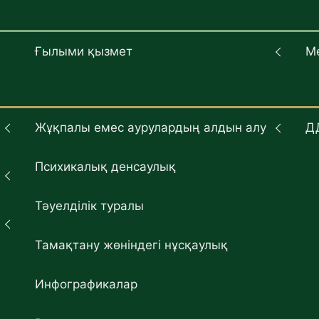
Ғылыми қызмет
М
Жұқпалы емес аурулардың алдын алу
Д
Психикалық денсаулық
Тәуелділік туралы
Тамақтану жөніндегі нұсқаулық
Инфографикалар