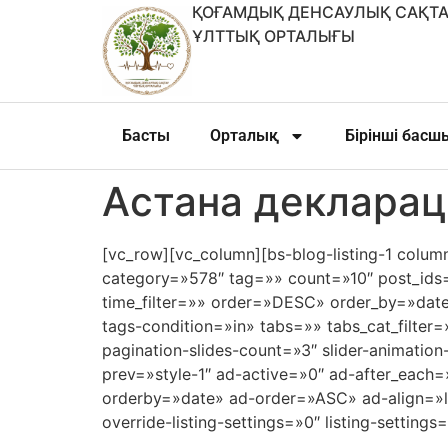
ҚОҒАМДЫҚ ДЕНСАУЛЫҚ САҚТА
ҰЛТТЫҚ ОРТАЛЫҒЫ
Басты
Орталық
Бірінші бас
Астана декларац
[vc_row][vc_column][bs-blog-listing-1 colum
category=»578″ tag=»» count=»10″ post_ids=
time_filter=»» order=»DESC» order_by=»dat
tags-condition=»in» tabs=»» tabs_cat_filter
pagination-slides-count=»3″ slider-animation
prev=»style-1″ ad-active=»0″ ad-after_eac
orderby=»date» ad-order=»ASC» ad-align=»l
override-listing-settings=»0″ listing-settin