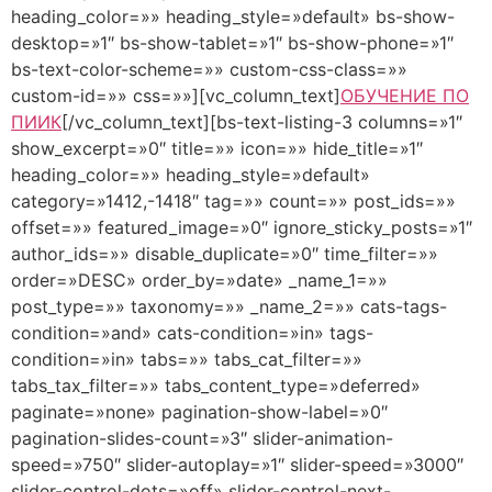
heading_color=»» heading_style=»default» bs-show-
desktop=»1″ bs-show-tablet=»1″ bs-show-phone=»1″
bs-text-color-scheme=»» custom-css-class=»»
custom-id=»» css=»»][vc_column_text]
ОБУЧЕНИЕ ПО
ПИИК
[/vc_column_text][bs-text-listing-3 columns=»1″
show_excerpt=»0″ title=»» icon=»» hide_title=»1″
heading_color=»» heading_style=»default»
category=»1412,-1418″ tag=»» count=»» post_ids=»»
offset=»» featured_image=»0″ ignore_sticky_posts=»1″
author_ids=»» disable_duplicate=»0″ time_filter=»»
order=»DESC» order_by=»date» _name_1=»»
post_type=»» taxonomy=»» _name_2=»» cats-tags-
condition=»and» cats-condition=»in» tags-
condition=»in» tabs=»» tabs_cat_filter=»»
tabs_tax_filter=»» tabs_content_type=»deferred»
paginate=»none» pagination-show-label=»0″
pagination-slides-count=»3″ slider-animation-
speed=»750″ slider-autoplay=»1″ slider-speed=»3000″
slider-control-dots=»off» slider-control-next-