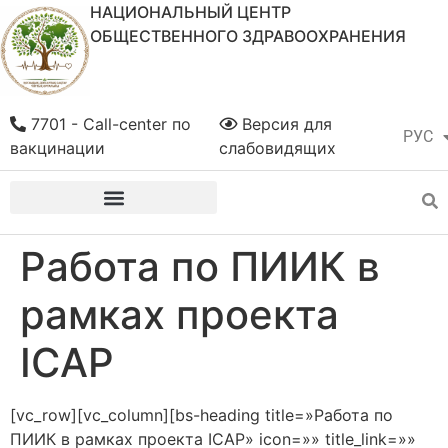
НАЦИОНАЛЬНЫЙ ЦЕНТР
ОБЩЕСТВЕННОГО ЗДРАВООХРАНЕНИЯ
7701 - Call-center по
Версия для
РУС
ҚАЗ
вакцинации
слабовидящих
Работа по ПИИК в
рамках проекта
ICAP
[vc_row][vc_column][bs-heading title=»Работа по
ПИИК в рамках проекта ICAP» icon=»» title_link=»»