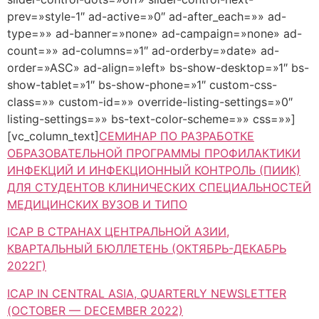
prev=»style-1″ ad-active=»0″ ad-after_each=»» ad-
type=»» ad-banner=»none» ad-campaign=»none» ad-
count=»» ad-columns=»1″ ad-orderby=»date» ad-
order=»ASC» ad-align=»left» bs-show-desktop=»1″ bs-
show-tablet=»1″ bs-show-phone=»1″ custom-css-
class=»» custom-id=»» override-listing-settings=»0″
listing-settings=»» bs-text-color-scheme=»» css=»»]
[vc_column_text]
СЕМИНАР ПО РАЗРАБОТКЕ
ОБРАЗОВАТЕЛЬНОЙ ПРОГРАММЫ ПРОФИЛАКТИКИ
ИНФЕКЦИЙ И ИНФЕКЦИОННЫЙ КОНТРОЛЬ (ПИИК)
ДЛЯ СТУДЕНТОВ КЛИНИЧЕСКИХ СПЕЦИАЛЬНОСТЕЙ
МЕДИЦИНСКИХ ВУЗОВ И ТИПО
ICAP В СТРАНАХ ЦЕНТРАЛЬНОЙ АЗИИ,
КВАРТАЛЬНЫЙ БЮЛЛЕТЕНЬ (ОКТЯБРЬ-ДЕКАБРЬ
2022Г)
ICAP IN CENTRAL ASIA, QUARTERLY NEWSLETTER
(OCTOBER — DECEMBER 2022)