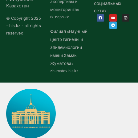
экспертизы и
социальных
Казахстан
мониторинга»
сетях
rk-ncph.kz
© Copyright 2025
- hls.kz - all rights
Филиал «Научный
reserved.
центр гигиены и
эпидемиологии
имени Хамзы
Жуматова»
zhumatov.hls.kz