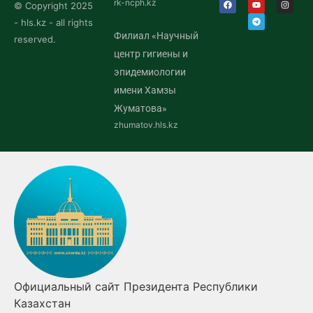
rk-ncph.kz
© Copyright 2025
- hls.kz - all rights
Филиал «Научный
reserved.
центр гигиены и
эпидемиологии
имени Хамзы
Жуматова»
zhumatov.hls.kz
Официальный сайт Президента Республики
Казахстан