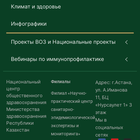
Климат и здоровье
Инфографики
Проекты ВОЗ и Национальные проекты
Вебинары по иммунопрофилактике
Национальный
Филиалы
Адрес: г.Астана,
центр
ул. А.Иманова
Филиал «Научно-
общественного
11, БЦ
практический центр
здравоохранения
«Нурсаулет 1» 3
Министерства
санитарно-
этаж
здравоохранения
эпидемиологической
Мы в
Республики
экспертизы и
социальных
Казахстан
мониторинга»
сетях