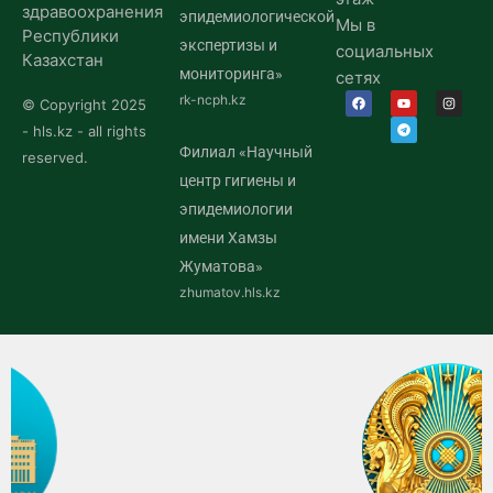
здравоохранения
эпидемиологической
Мы в
Республики
экспертизы и
социальных
Казахстан
мониторинга»
сетях
rk-ncph.kz
© Copyright 2025
- hls.kz - all rights
Филиал «Научный
reserved.
центр гигиены и
эпидемиологии
имени Хамзы
Жуматова»
zhumatov.hls.kz