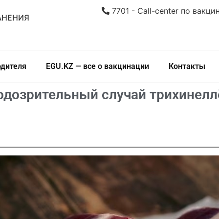
7701 - Call-center по вакци
АНЕНИЯ
одителя
EGU.KZ — все о вакцинации
Контакты
одозрительный случай трихинелл