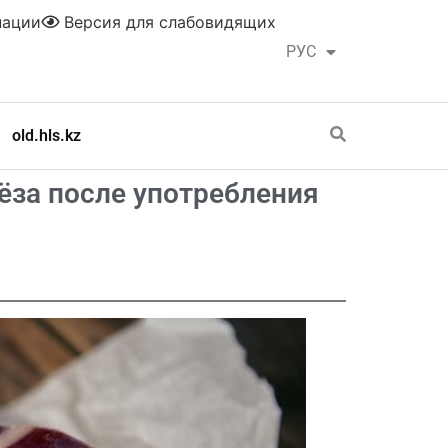
нации
Версия для слабовидящих
РУС
ҚАЗ
old.hls.kz
ёза после употребления