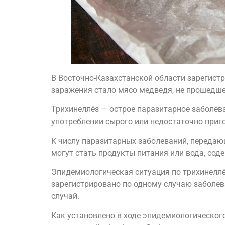
В Восточно-Казахстанской области зарегист
заражения стало мясо медведя, не прошедш
Трихинеллёз — острое паразитарное заболева
употреблении сырого или недостаточно приг
К числу паразитарных заболеваний, передающ
могут стать продукты питания или вода, сод
Эпидемиологическая ситуация по трихинеллёз
зарегистрировано по одному случаю заболева
случай.
Как установлено в ходе эпидемиологическог