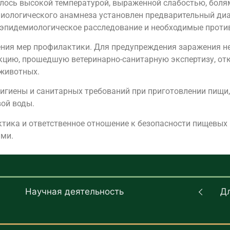
илось высокой температурой, выраженной слабостью, боля
иологического анамнеза установлен предварительный диа
эпидемиологическое расследование и необходимые проти
ения мер профилактики. Для предупреждения заражения н
кцию, прошедшую ветеринарно-санитарную экспертизу, отк
 животных.
игиены и санитарных требований при приготовлении пищи,
вой воды.
тика и ответственное отношение к безопасности пищевых
ями.
Научная деятельность
Д