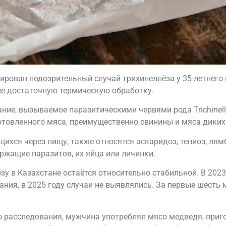
рирован подозрительный случай трихинеллёза у 35-летнег
ее достаточную термическую обработку.
ние, вызываемое паразитическими червями рода Trichinell
отовленного мяса, преимущественно свинины и мяса диких
ихся через пищу, также относятся аскаридоз, тениоз, ля
ержащие паразитов, их яйца или личинки.
у в Казахстане остаётся относительно стабильной. В 2023 
ния, в 2025 году случаи не выявлялись. За первые шесть 
о расследования, мужчина употреблял мясо медведя, при