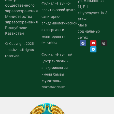
ул. А.Иманова
Филиал «Научно-
общественного
11, БЦ
практический центр
здравоохранения
«Нурсаулет 1» 3
Министерства
санитарно-
этаж
здравоохранения
эпидемиологической
Мы в
Республики
экспертизы и
социальных
Казахстан
мониторинга»
сетях
rk-ncph.kz
© Copyright 2025
- hls.kz - all rights
Филиал «Научный
reserved.
центр гигиены и
эпидемиологии
имени Хамзы
Жуматова»
zhumatov.hls.kz