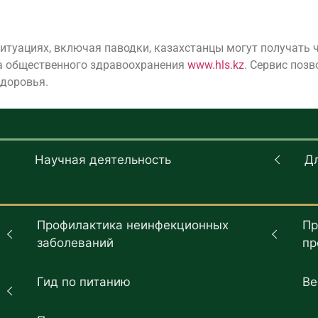
уациях, включая паводки, казахстанцы могут получать че
а общественного здравоохранения
www.hls.kz
. Сервис поз
доровья.
Научная деятельность
Д
Профилактика неинфекционных
Пр
заболеваний
пр
Гид по питанию
Ве