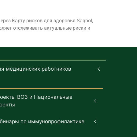
рез Карту рисков для здоровья Saqbol,
воляет отслеживать актуальные риски и
ля медицинских работников
оекты ВОЗ и Национальные
оекты
бинары по иммунопрофилактике