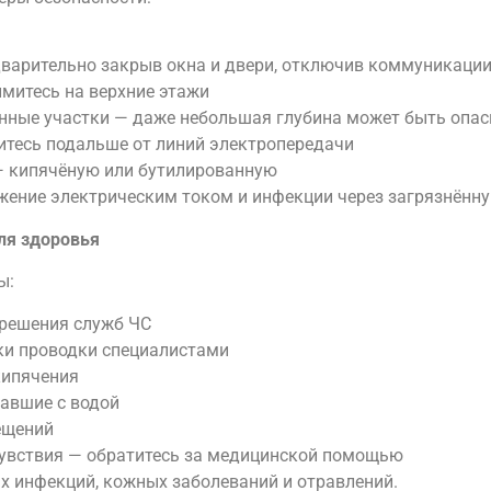
дварительно закрыв окна и двери, отключив коммуникаци
митесь на верхние этажи
ленные участки — даже небольшая глубина может быть опа
итесь подальше от линий электропередачи
— кипячёную или бутилированную
ажение электрическим током и инфекции через загрязнённу
ля здоровья
ы:
зрешения служб ЧС
ки проводки специалистами
кипячения
вавшие с водой
ещений
увствия — обратитесь за медицинской помощью
х инфекций, кожных заболеваний и отравлений.