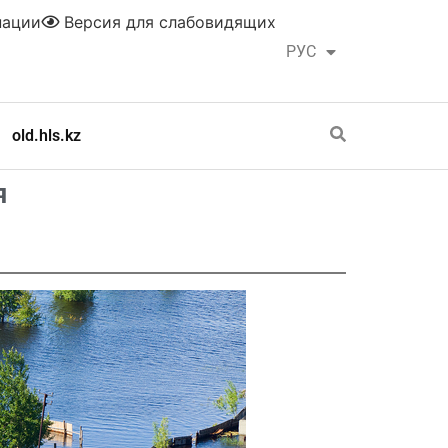
нации
Версия для слабовидящих
РУС
ҚАЗ
old.hls.kz
я