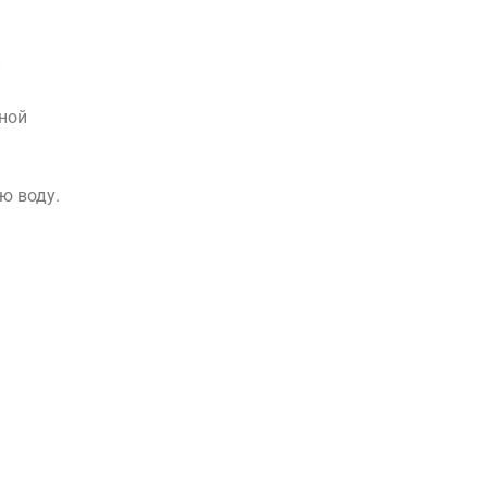
и
сной
ю воду.