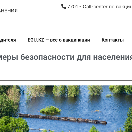
7701 - Call-center по вакци
АНЕНИЯ
одителя
EGU.KZ — все о вакцинации
Контакты
меры безопасности для населени