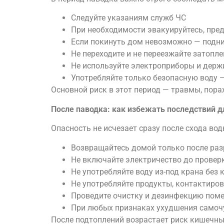
Следуйте указаниям служб ЧС
При необходимости эвакуируйтесь, пре
Если покинуть дом невозможно — подни
Не переходите и не переезжайте затоп
Не используйте электроприборы и держ
Употребляйте только безопасную воду 
Основной риск в этот период — травмы, пор
После паводка: как избежать последствий д
Опасность не исчезает сразу после схода вод
Возвращайтесь домой только после ра
Не включайте электричество до провер
Не употребляйте воду из-под крана без 
Не употребляйте продукты, контактиро
Проведите очистку и дезинфекцию пом
При любых признаках ухудшения самоч
После подтоплений возрастает риск кишечны