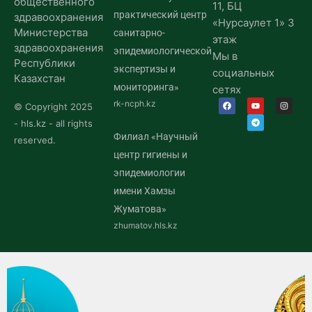
общественного
11, БЦ
практический центр
здравоохранения
«Нурсаулет 1» 3
Министерства
санитарно-
этаж
здравоохранения
эпидемиологической
Мы в
Республики
экспертизы и
социальных
Казахстан
мониторинга»
сетях
rk-ncph.kz
© Copyright 2025
- hls.kz - all rights
Филиал «Научный
reserved.
центр гигиены и
эпидемиологии
имени Хамзы
Жуматова»
zhumatov.hls.kz