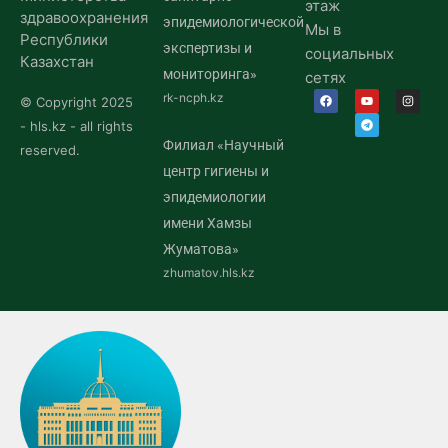
этаж
здравоохранения
эпидемиологической
Мы в
Республики
экспертизы и
социальных
Казахстан
мониторинга»
сетях
rk-ncph.kz
© Copyright 2025
- hls.kz - all rights
Филиал «Научный
reserved.
центр гигиены и
эпидемиологии
имени Хамзы
Жуматова»
zhumatov.hls.kz