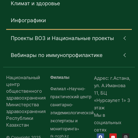
Климат и здоровье
Инфографики
Проекты ВОЗ и Национальные проекты
Вебинары по иммунопрофилактике
Национальный
Филиалы
Адрес: г.Астана,
центр
ул. А.Иманова
Филиал «Научно-
общественного
11, БЦ
практический центр
здравоохранения
«Нурсаулет 1» 3
Министерства
санитарно-
этаж
здравоохранения
эпидемиологической
Мы в
Республики
экспертизы и
социальных
Казахстан
мониторинга»
сетях
rk-ncph.kz
© Copyright 2025