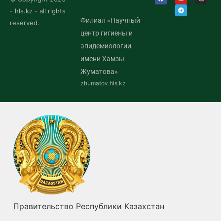
- hls.kz - all rights
Филиал «Научный
reserved.
центр гигиены и
эпидемиологии
имени Хамзы
Жуматова»
zhumatov.hls.kz
Правительство Республики Казахстан