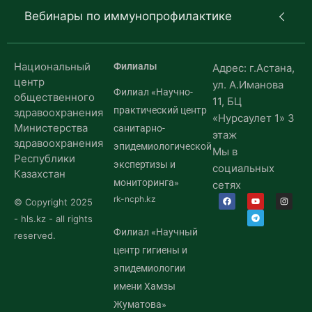
Вебинары по иммунопрофилактике
Национальный
Филиалы
Адрес: г.Астана,
центр
ул. А.Иманова
Филиал «Научно-
общественного
11, БЦ
практический центр
здравоохранения
«Нурсаулет 1» 3
Министерства
санитарно-
этаж
здравоохранения
эпидемиологической
Мы в
Республики
экспертизы и
социальных
Казахстан
мониторинга»
сетях
rk-ncph.kz
© Copyright 2025
- hls.kz - all rights
Филиал «Научный
reserved.
центр гигиены и
эпидемиологии
имени Хамзы
Жуматова»