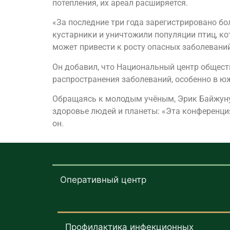
потепления, их ареал расширяется.
«За последние три года зарегистрировано б
кустарники и уничтожили популяции птиц, к
может привести к росту опасных заболеваний
Он добавил, что Национальный центр общест
распространения заболеваний, особенно в ю
Обращаясь к молодым учёным, Эрик Байжуну
здоровье людей и планеты: «Эта конференци
он.
Оперативный центр
Профилактика инфекционных