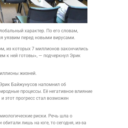
лобальный характер. По его словам,
ся уязвим перед новыми вирусами.
ом, из которых 7 миллионов закончились
дем к ней готовы», — подчеркнул Эрик
миллионы жизней.
 Эрик Байжунусов напомнил об
риродные процессы. Её негативное влияние
 и этот прогресс стал возможен
миологические риски. Речь шла о
битали лишь на юге, то сегодня, из-за