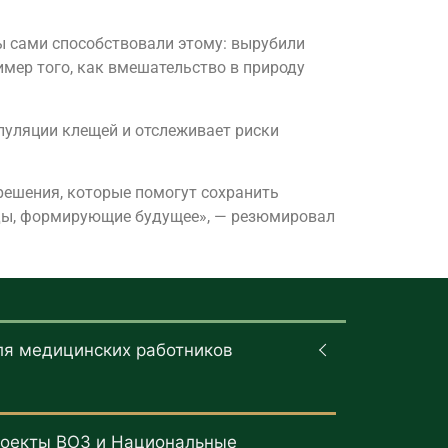
ы сами способствовали этому: вырубили
мер того, как вмешательство в природу
пуляции клещей и отслеживает риски
решения, которые помогут сохранить
оды, формирующие будущее», — резюмировал
ля медицинских работников
оекты ВОЗ и Национальные