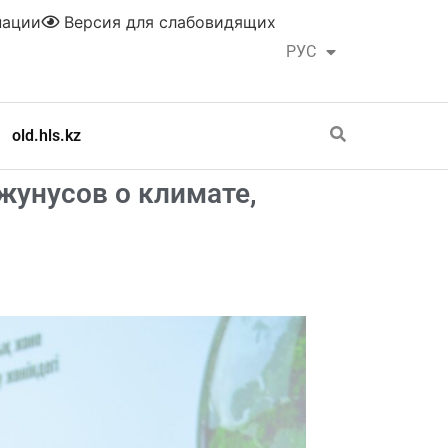
нации
Версия для слабовидящих
РУС
ҚАЗ
old.hls.kz
жунусов о климате,