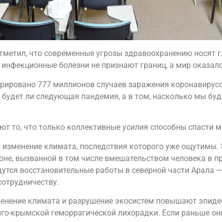
тметил, что современные угрозы здравоохранению носят г
 инфекционные болезни не признают границ, а мир оказал
стрировано 777 миллионов случаев заражения коронавирус
, будет ли следующая пандемия, а в том, насколько мы бу
ют то, что только коллективные усилия способны спасти 
 изменение климата, последствия которого уже ощутимы.
оне, вызванной в том числе вмешательством человека в п
утся восстановительные работы в северной части Арала —
отрудничеству.
зменение климата и разрушение экосистем повышают эпиде
о-крымской геморрагической лихорадки. Если раньше они о