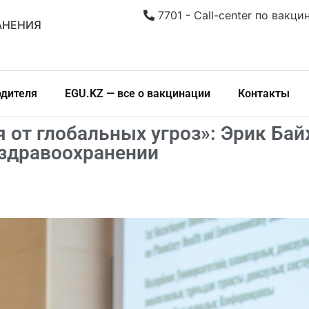
7701 - Call-center по вакци
АНЕНИЯ
одителя
EGU.KZ — все о вакцинации
Контакты
от глобальных угроз»: Эрик Бай
 здравоохранении