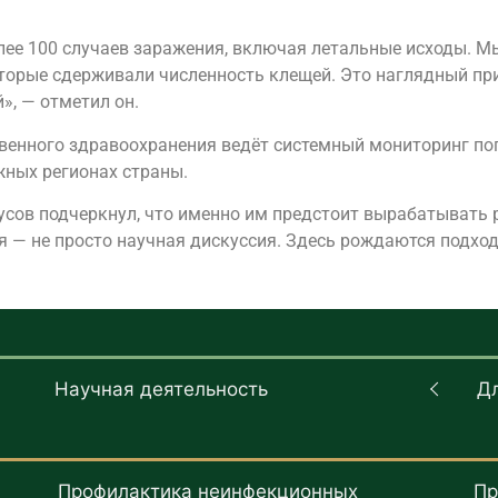
олее 100 случаев заражения, включая летальные исходы. М
оторые сдерживали численность клещей. Это наглядный при
», — отметил он.
венного здравоохранения ведёт системный мониторинг по
жных регионах страны.
сов подчеркнул, что именно им предстоит вырабатывать 
я — не просто научная дискуссия. Здесь рождаются подх
Научная деятельность
Д
Профилактика неинфекционных
Пр