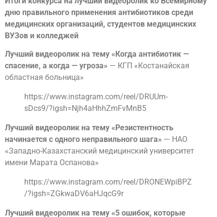
Итоги конкурса на лучший видеоролик ко Всемирному
дню правильного применения антибиотиков среди
медицинских организаций, студентов медицинских
ВУЗов и колледжей
Лучший видеоролик на тему «Когда антибиотик —
спасение, а когда — угроза»
— КГП «Костанайская
областная больница»
https://www.instagram.com/reel/DRUUm-
sDcs9/?igsh=Njh4aHhhZmFvMnB5
Лучший видеоролик на тему «Резистентность
начинается с одного неправильного шага»
— НАО
«Западно-Казахстанский медицинский университет
имени Марата Оспанова»
https://www.instagram.com/reel/DRONEWpiBPZ
/?igsh=ZGkwaDV6aHJqcG9r
Лучший видеоролик на тему «5 ошибок, которые