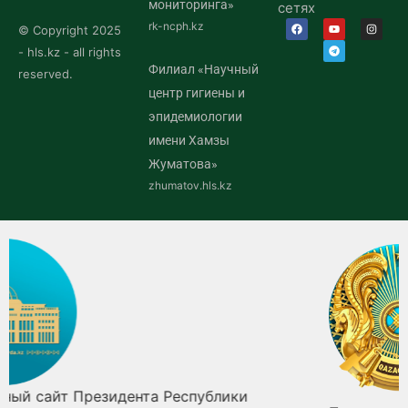
мониторинга»
сетях
rk-ncph.kz
© Copyright 2025
- hls.kz - all rights
Филиал «Научный
reserved.
центр гигиены и
эпидемиологии
имени Хамзы
Жуматова»
zhumatov.hls.kz