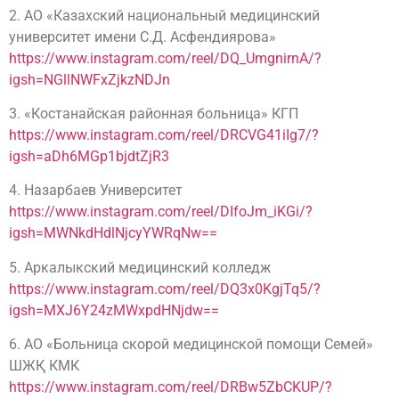
2. АО «Казахский национальный медицинский
университет имени С.Д. Асфендиярова»
https://www.instagram.com/reel/DQ_UmgnirnA/?
igsh=NGllNWFxZjkzNDJn
3. «Костанайская районная больница» КГП
https://www.instagram.com/reel/DRCVG41iIg7/?
igsh=aDh6MGp1bjdtZjR3
4. Назарбаев Университет
https://www.instagram.com/reel/DIfoJm_iKGi/?
igsh=MWNkdHdlNjcyYWRqNw==
5. Аркалыкский медицинский колледж
https://www.instagram.com/reel/DQ3x0KgjTq5/?
igsh=MXJ6Y24zMWxpdHNjdw==
6. АО «Больница скорой медицинской помощи Семей»
ШЖҚ КМК
https://www.instagram.com/reel/DRBw5ZbCKUP/?