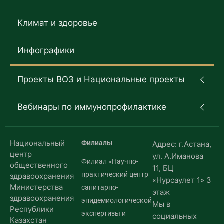
Климат и здоровье
Инфографики
Проекты ВОЗ и Национальные проекты
Вебинары по иммунопрофилактике
Национальный
Филиалы
Адрес: г.Астана,
центр
ул. А.Иманова
Филиал «Научно-
общественного
11, БЦ
практический центр
здравоохранения
«Нурсаулет 1» 3
Министерства
санитарно-
этаж
здравоохранения
эпидемиологической
Мы в
Республики
экспертизы и
социальных
Казахстан