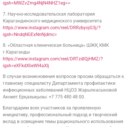
igsh=MWZvZmg4NjN4NHZ1eg==
7. Научно-исследовательская лаборатория
Карагандинского медицинского университета
https://www.instagram.com/reel/DRRzbyojG3j/?
igsh=NndqNGExNnNjdmc=
8. «Областная клиническая больница» ШЖҚ КМК
г.Караганды
https://www.instagram.com/reel/DRTzdlQjHMZ/?
igsh=eXFkdXlieWI4aXlj
В случае возникновения вопросов просим обращаться к
главному специалисту Департамента профилактики
инфекционных заболеваний НЦОЗ Жарылкасыновой
Акниет Ерқазықызы: +7 775 480 48 00.
Благодарим всех участников за проявленную
инициативу, профессиональный подход и творческий
вклад в освещение темы рационального использования