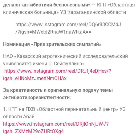
делают антибиотики бесполезными»
— КГП «Областная
клиническая больница» УЗ Карагандинской области
https://www.instagram.com/reel/DQ6r83CCMdJ
/?igsh=MWxtd2RnaW1naWtkaA==
Номинация «Приз зрительских симпатий»
НАО «Казахский агротехнический исследовательский
университет имени С. Сейфуллина»
https://www.instagram.com/reel/DRJfj4eDHes/?
igsh=eHNoMzJmeXNmOHAx
За креативность и оригинальную подачу темы
антибиотикорезистентности:
1. КГП на ПХВ «Областной перинатальный центр» УЗ
области Абай
https://www.instagram.com/reel/DRjIOhNjJW-/?
igsh=ZXMzM29oZHRtOXg4