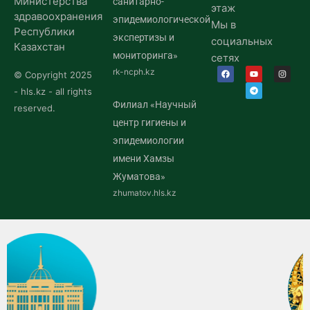
Министерства
санитарно-
этаж
здравоохранения
эпидемиологической
Мы в
Республики
экспертизы и
социальных
Казахстан
мониторинга»
сетях
rk-ncph.kz
© Copyright 2025
- hls.kz - all rights
Филиал «Научный
reserved.
центр гигиены и
эпидемиологии
имени Хамзы
Жуматова»
zhumatov.hls.kz