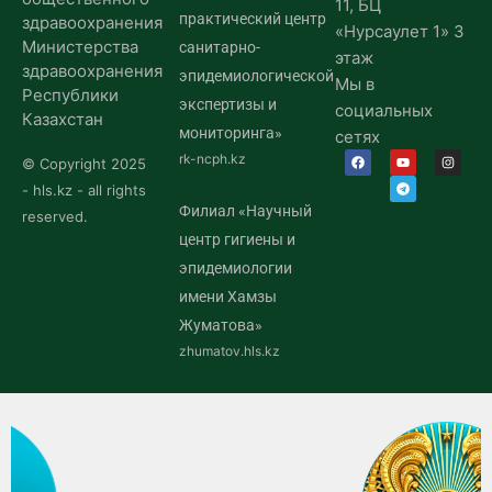
11, БЦ
практический центр
здравоохранения
«Нурсаулет 1» 3
Министерства
санитарно-
этаж
здравоохранения
эпидемиологической
Мы в
Республики
экспертизы и
социальных
Казахстан
мониторинга»
сетях
rk-ncph.kz
© Copyright 2025
- hls.kz - all rights
Филиал «Научный
reserved.
центр гигиены и
эпидемиологии
имени Хамзы
Жуматова»
zhumatov.hls.kz