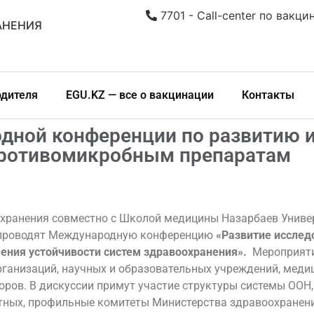
7701 - Call-center по вакци
АНЕНИЯ
одителя
EGU.KZ — все о вакцинации
Контакты
дной конференции по развитию и
 противомикробным препаратам
хранения совместно с Школой медицины Назарбаев Униве
е проводят Международную конференцию
«Развитие исследо
ния устойчивости систем здравоохранения».
Мероприяти
ганизаций, научных и образовательных учреждений, медиц
оров. В дискуссии примут участие структуры системы ООН
тных, профильные комитеты Министерства здравоохранени