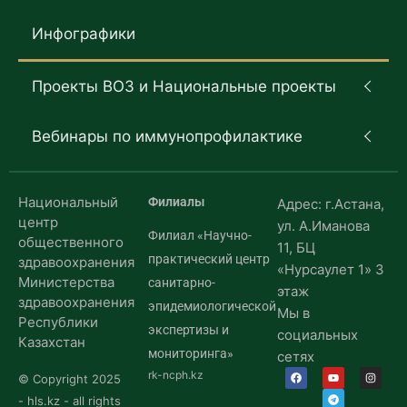
Инфографики
Проекты ВОЗ и Национальные проекты
Вебинары по иммунопрофилактике
Национальный
Филиалы
Адрес: г.Астана,
центр
ул. А.Иманова
Филиал «Научно-
общественного
11, БЦ
практический центр
здравоохранения
«Нурсаулет 1» 3
Министерства
санитарно-
этаж
здравоохранения
эпидемиологической
Мы в
Республики
экспертизы и
социальных
Казахстан
мониторинга»
сетях
rk-ncph.kz
© Copyright 2025
- hls.kz - all rights