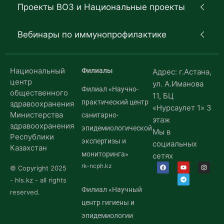
Проекты ВОЗ и Национальные проекты
Вебинары по иммунопрофилактике
Национальный
Филиалы
Адрес: г.Астана,
центр
ул. А.Иманова
Филиал «Научно-
общественного
11, БЦ
практический центр
здравоохранения
«Нурсаулет 1» 3
Министерства
санитарно-
этаж
здравоохранения
эпидемиологической
Мы в
Республики
экспертизы и
социальных
Казахстан
мониторинга»
сетях
rk-ncph.kz
© Copyright 2025
- hls.kz - all rights
Филиал «Научный
reserved.
центр гигиены и
эпидемиологии