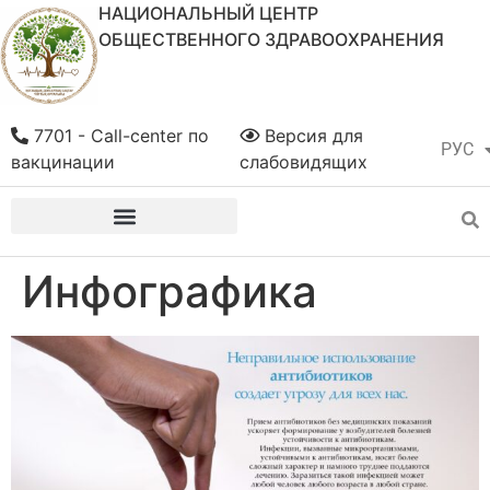
НАЦИОНАЛЬНЫЙ ЦЕНТР
ОБЩЕСТВЕННОГО ЗДРАВООХРАНЕНИЯ
7701 - Call-center по
Версия для
РУС
ҚАЗ
вакцинации
слабовидящих
Инфографика