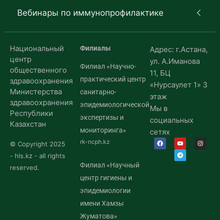
Вебинары по иммунопрофилактике
Национальный
Филиалы
Адрес: г.Астана,
центр
ул. А.Иманова
Филиал «Научно-
общественного
11, БЦ
практический центр
здравоохранения
«Нурсаулет 1» 3
Министерства
санитарно-
этаж
здравоохранения
эпидемиологической
Мы в
Республики
экспертизы и
социальных
Казахстан
мониторинга»
сетях
rk-ncph.kz
© Copyright 2025
- hls.kz - all rights
Филиал «Научный
reserved.
центр гигиены и
эпидемиологии
имени Хамзы
Жуматова»