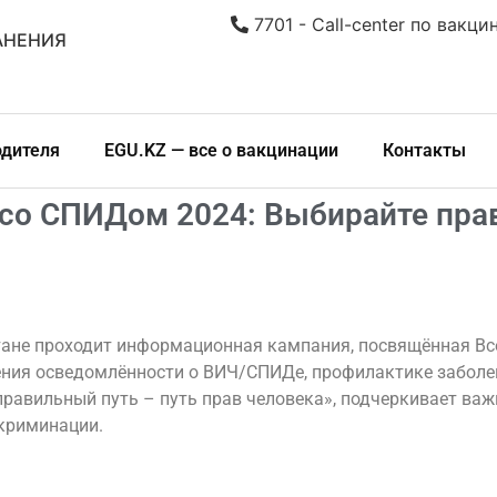
7701 - Call-center по вакци
АНЕНИЯ
одителя
EGU.KZ — все о вакцинации
Контакты
со СПИДом 2024: Выбирайте прав
хстане проходит информационная кампания, посвящённая 
ения осведомлённости о ВИЧ/СПИДе, профилактике забол
правильный путь – путь прав человека», подчеркивает ва
скриминации.