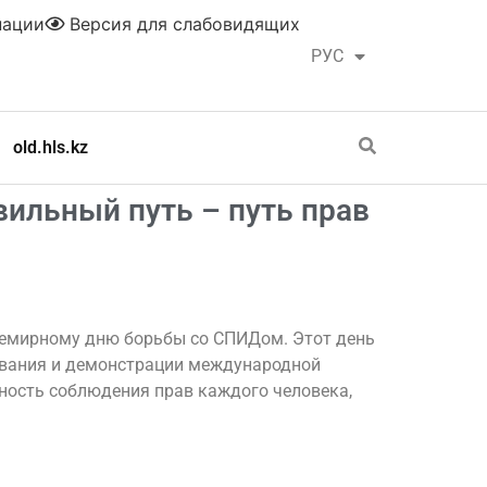
нации
Версия для слабовидящих
РУС
ҚАЗ
old.hls.kz
ильный путь – путь прав
Всемирному дню борьбы со СПИДом. Этот день
евания и демонстрации международной
жность соблюдения прав каждого человека,