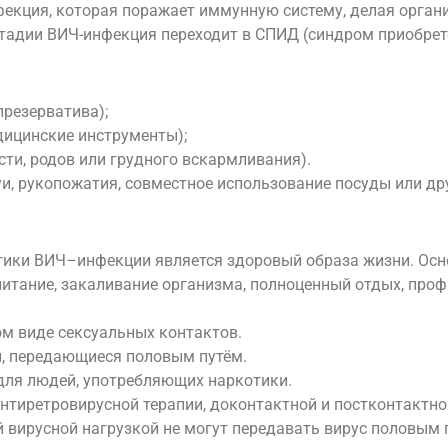
фекция, которая поражает иммунную систему, делая орга
тадии ВИЧ-инфекция переходит в СПИД (синдром приобрет
презерватива);
дицинские инструменты);
сти, родов или грудного вскармливания).
уи, рукопожатия, совместное использование посуды или д
тики ВИЧ–инфекции является здоровый образа жизни. Осн
питание, закаливание организма, полноценный отдых, про
м виде сексуальных контактов.
и, передающиеся половым путём.
для людей, употребляющих наркотики.
нтиретровирусной терапии, доконтактной и постконтактн
 вирусной нагрузкой не могут передавать вирус половым 