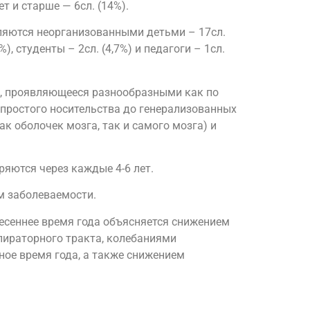
лет и старше — 6сл. (14%).
ляются неорганизованными детьми – 17сл.
), студенты – 2сл. (4,7%) и педагоги – 1сл.
es, проявляющееся разнообразными как по
и простого носительства до генерализованных
к оболочек мозга, так и самого мозга) и
яются через каждые 4-6 лет.
м заболеваемости.
есеннее время года объясняется снижением
спираторного тракта, колебаниями
ое время года, а также снижением