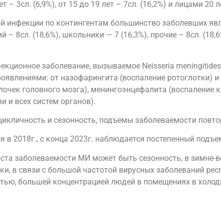
лет – 3сл. (6,9%), от 15 до 19 лет – 7сл. (16,2%) и лицами 20 
ой инфекции по контингентам большинство заболевших яв
– 8сл. (18,6%), школьники — 7 (16,3%), прочие – 8сл. (18,6%
екционное заболевание, вызываемое Neisseria meningitid
проявлениями: от назофарингита (воспаление ротоглотки) 
очек головного мозга), менингоэнцефалита (воспаление ка
 и всех систем органов).
икличность и сезонность, подъемы заболеваемости повтор
 в 2018г., с конца 2023г. наблюдается постепенный подъе
ста заболеваемости МИ может быть сезонность, в зимне-в
ки, в связи с большой частотой вирусных заболеваний ре
ью, большей концентрацией людей в помещениях в холодн