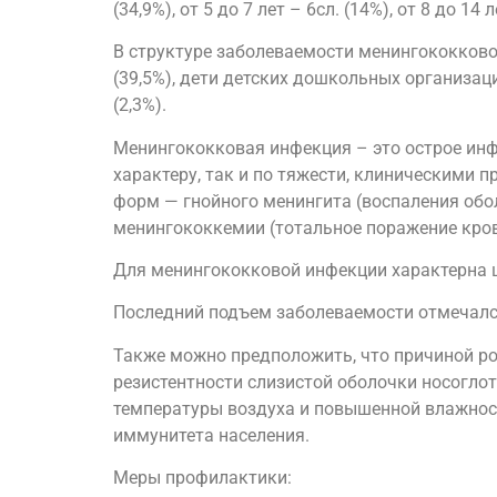
(34,9%), от 5 до 7 лет – 6сл. (14%), от 8 до 14 
В структуре заболеваемости менингококков
(39,5%), дети детских дошкольных организаций 
(2,3%).
Менингококковая инфекция – это острое инф
характеру, так и по тяжести, клиническими 
форм — гнойного менингита (воспаления обол
менингококкемии (тотальное поражение крови
Для менингококковой инфекции характерна ц
Последний подъем заболеваемости отмечался
Также можно предположить, что причиной ро
резистентности слизистой оболочки носоглот
температуры воздуха и повышенной влажност
иммунитета населения.
Меры профилактики: