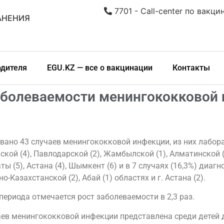
7701 - Call-center по вакци
АНЕНИЯ
одителя
EGU.KZ — все о вакцинации
Контакты
аболеваемости менингококковой 
овано 43 случаев менингококковой инфекции, из них лабора
ской (4), Павлодарской (2), Жамбылской (1), Алматинской (
ты (5), Астана (4), Шымкент (6) и в 7 случаях (16,3%) ди
-Казахстанской (2), Абай (1) областях и г. Астана (2).
ериода отмечается рост заболеваемости в 2,3 раз.
 менингококковой инфекции представлена среди детей до 1 