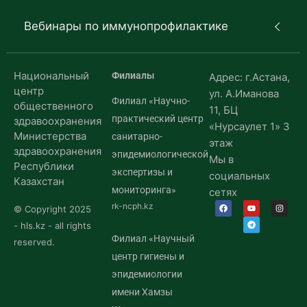
Вебинары по иммунопрофилактике
Национальный
Филиалы
Адрес: г.Астана,
центр
ул. А.Иманова
Филиал «Научно-
общественного
11, БЦ
практический центр
здравоохранения
«Нурсаулет 1» 3
Министерства
санитарно-
этаж
здравоохранения
эпидемиологической
Мы в
Республики
экспертизы и
социальных
Казахстан
мониторинга»
сетях
rk-ncph.kz
© Copyright 2025
- hls.kz - all rights
Филиал «Научный
reserved.
центр гигиены и
эпидемиологии
имени Хамзы